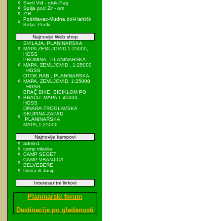
Sveti Vid - otok Pag
Spilja pod Zir - om
ZIR
Podkilavac-Mudna dol-Hahlići-
Kolac-Podki
Najnovije Web shop
SVILAJA, PLANINARSKA
MAPA ZEMLJOVID,1:25000,
HGSS
PROMINA , PLANINARSKA
MAPA, ZEMLJOVID , 1:25000
, HGSS
OTOK RAB , PLANINARSKA
MAPA, ZEMLJOVID, 1:25000
, HGSS
BRAČ BIKE, BICIKLOM PO
BRAČU, MAPA 1:45000,
HGSS
DINARA-TROGLAVSKA
SKUPINA-ZAPAD
,PLANINARSKA
MAPA,1:25000
Najnovije kampovi
admin1
camp mlaska
CAMP SEGET
CAMP VRANJICA
BELVEDERE
Diana & Josip
Interesantni linkovi
Planinarski forum
Destinacije po gledanosti