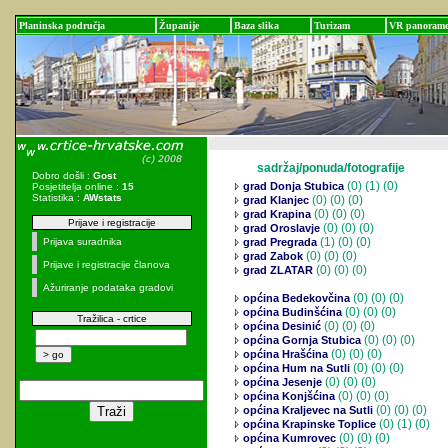
Planinska područja
Županije
Baza slika
Turizam
VR panoram
sadržaj/ponuda/fotografije
Dobro došli :
Gost
(0)
(1) (0)
grad Donja Stubica
Posjetitelja online :
15
Statistika :
AWstats
(0)
(0) (0)
grad Klanjec
(0)
(0) (0)
grad Krapina
Prijave i registracije
(0)
(0) (0)
grad Oroslavje
(1)
(0) (0)
Prijava suradnika
grad Pregrada
(0)
(0) (0)
grad Zabok
Prijave i registracije članova
(0)
(0) (0)
grad ZLATAR
Ažuriranje podataka gradovi
(0)
(0) (0)
općina Bedekovčina
(0)
(0) (0)
općina Budinšćina
Tražilica - crtice
(0)
(0) (0)
općina Desinić
(0)
(0) (0)
općina Gornja Stubica
(0)
(0) (0)
općina Hrašćina
(0)
(0) (0)
općina Hum na Sutli
(0)
(0) (0)
općina Jesenje
(0)
(0) (0)
općina Konjšćina
(0)
(0) (0)
općina Kraljevec na Sutli
(0)
(1) (0)
općina Krapinske Toplice
(0)
(0) (0)
općina Kumrovec