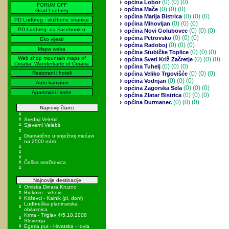
(0)
(0) (0)
općina Lobor
FORUM OFF
(0)
(0) (0)
općina Mače
Grad Ludbreg
(0)
(0) (0)
općina Marija Bistrica
PD Ludbreg - službene stranice
(0)
(0) (0)
općina Mihovljan
PD Ludbreg- na Facebook-u
(0)
(0) (0)
općina Novi Golubovec
(0)
(0) (0)
općina Petrovsko
Eko vijesti
(0)
(0) (0)
općina Radoboj
Mapa weba
(0)
(0) (0)
općina Stubičke Toplice
Web shop mountain maps of
(0)
(0) (0)
općina Sveti Križ Začretje
Croatia, Wanderkarte of Croatia
(0)
(0) (0)
općina Tuhelj
Restorani i hoteli
(0)
(0) (0)
općina Veliko Trgovišće
(0)
(0) (0)
općina Vodnjan
Auto kampovi
(0)
(0) (0)
općina Zagorska Sela
Apartmani i sobe
(0)
(0) (0)
općina Zlatar Bistrica
(0)
(0) (0)
općina Đurmanec
Najnoviji članci
Srednji Velebit
Sjeverni Velebit
Dramatično u snježnoj mećavi
na 2500 ndm
Češka smrčkovica
Najnovije destinacije
Omiska Dinara Kruzno
Biokovo - vrhovi
Križevci - Kalnik (pl. dom)
Ludbreška planinarska
obilaznica
Krma - Triglav 4/5.10.2008
Slovenija
Egeria put - Hrvatska - Iovia