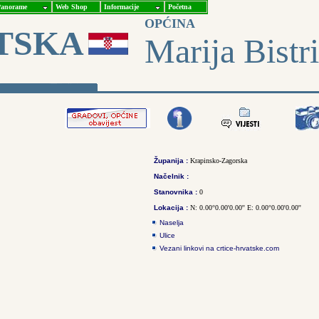
anorame
Web Shop
Informacije
Početna
OPĆINA
TSKA
Marija Bistr
Županija :
Krapinsko-Zagorska
Načelnik :
Stanovnika :
0
Lokacija :
N: 0.00°0.00'0.00'' E: 0.00°0.00'0.00''
Naselja
Ulice
Vezani linkovi na crtice-hrvatske.com