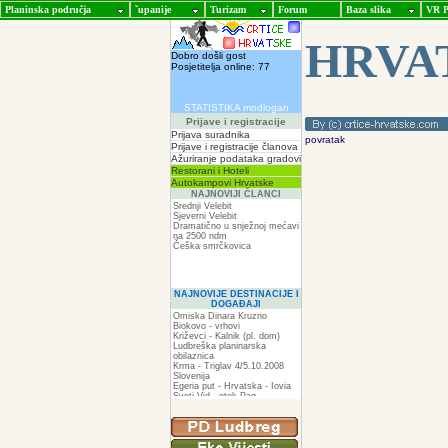
Planinska područja
ˇupanije
Turizam
Forum
Baza slika
VR P
HRVA
Dobro došli gost
Posjetitelja online: 77
STATISTIKA modlogan
Prijave i registracije
Prijava suradnika
povratak
Prijave i registracije članova
Ažuriranje podataka gradovi
Restorani i Hoteli
Autokampovi Hrvatske
NAJNOVIJI ČLANCI
Srednji Velebit
Sjeverni Velebit
Dramatično u snježnoj mećavi
na 2500 ndm
Češka smrčkovica
NAJNOVIJE DESTINACIJE I
DOGAĐAJI
Omiska Dinara Kruzno
Biokovo - vrhovi
Križevci - Kalnik (pl. dom)
Ludbreška planinarska
obilaznica
Krma - Triglav 4/5.10.2008
Slovenija
Egeria put - Hrvatska - Iovia
Sveti Vid - otok Pag
Spilja pod Zir - om
ZIR
Podkilavac-Mudna dol-Hahlići-
Kolac-Podki