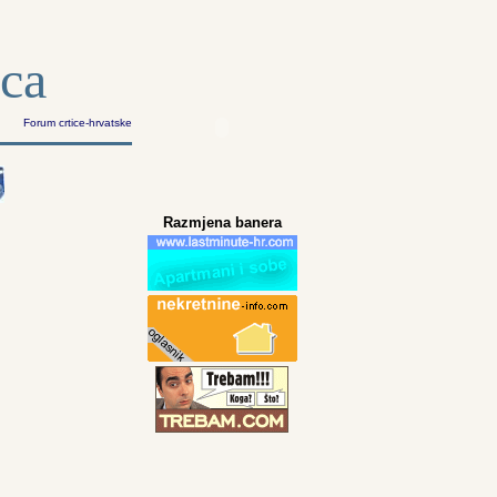
ica
Forum crtice-hrvatske
Razmjena banera