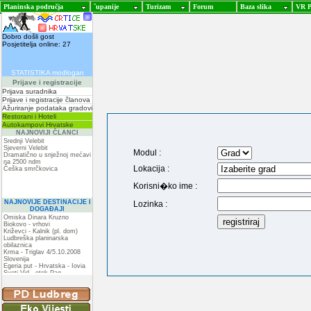
Planinska područja
ˇupanije
Turizam
Forum
Baza slika
VR P
Dobro došli gost
Posjetitelja online: 27
STATISTIKA modlogan
Prijave i registracije
Prijava suradnika
Prijave i registracije članova
Ažuriranje podataka gradovi
Restorani i Hoteli
Autokampovi Hrvatske
NAJNOVIJI ČLANCI
Srednji Velebit
Sjeverni Velebit
Modul :
Dramatično u snježnoj mećavi
na 2500 ndm
Lokacija :
Češka smrčkovica
Korisni�ko ime :
NAJNOVIJE DESTINACIJE I
Lozinka :
DOGAĐAJI
Omiska Dinara Kruzno
Biokovo - vrhovi
Križevci - Kalnik (pl. dom)
Ludbreška planinarska
obilaznica
Krma - Triglav 4/5.10.2008
Slovenija
Egeria put - Hrvatska - Iovia
Sveti Vid - otok Pag
Spilja pod Zir - om
ZIR
Podkilavac-Mudna dol-Hahlići-
Kolac-Podki