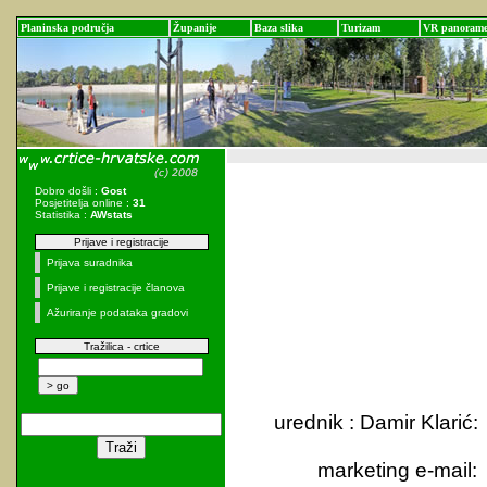
Planinska područja
Županije
Baza slika
Turizam
VR panoram
Dobro došli :
Gost
Posjetitelja online :
31
Statistika :
AWstats
Prijave i registracije
Prijava suradnika
Prijave i registracije članova
Ažuriranje podataka gradovi
Tražilica - crtice
urednik : Damir Klarić
marketing e-mail