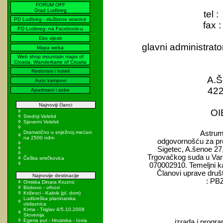
FORUM OFF
Grad Ludbreg
tel :
PD Ludbreg - službene stranice
fax :
PD Ludbreg- na Facebook-u
Eko vijesti
glavni administrato
Mapa weba
Web shop mountain maps of
Croatia, Wanderkarte of Croatia
Restorani i hoteli
A.Š
Auto kampovi
422
Apartmani i sobe
Najnoviji članci
OI
Srednji Velebit
Sjeverni Velebit
Dramatično u snježnoj mećavi
Astrum
na 2500 ndm
odgovornošću za pro
Sigetec, A.šenoe 27,
Trgovačkog suda u Var
Češka smrčkovica
070002910. Temeljni kap
Članovi uprave društ
Najnovije destinacije
: PB
Omiska Dinara Kruzno
Biokovo - vrhovi
Križevci - Kalnik (pl. dom)
Ludbreška planinarska
obilaznica
Krma - Triglav 4/5.10.2008
Slovenija
Egeria put - Hrvatska - Iovia
izrada i progra