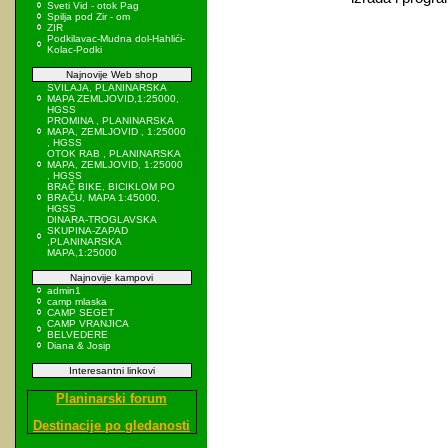
Sveti Vid - otok Pag
Spilja pod Zir - om
ZIR
Podkilavac-Mudna dol-Hahlići-
Kolac-Podki
Najnovije Web shop
SVILAJA, PLANINARSKA
MAPA ZEMLJOVID,1:25000,
HGSS
PROMINA , PLANINARSKA
MAPA, ZEMLJOVID , 1:25000
, HGSS
OTOK RAB , PLANINARSKA
MAPA, ZEMLJOVID, 1:25000
, HGSS
BRAČ BIKE, BICIKLOM PO
BRAČU, MAPA 1:45000,
HGSS
DINARA-TROGLAVSKA
SKUPINA-ZAPAD
,PLANINARSKA
MAPA,1:25000
Najnovije kampovi
admin1
camp mlaska
CAMP SEGET
CAMP VRANJICA
BELVEDERE
Diana & Josip
Interesantni linkovi
Planinarski forum
Destinacije po gledanosti