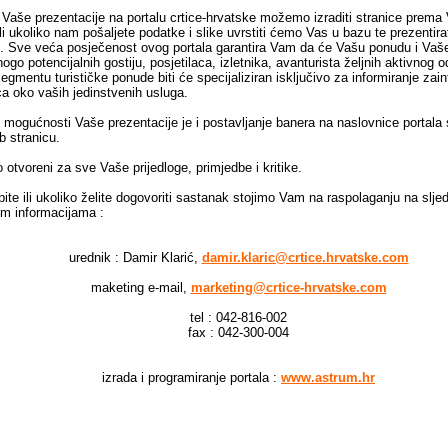
 Vaše prezentacije na portalu crtice-hrvatske možemo izraditi stranice prema
li ukoliko nam pošaljete podatke i slike uvrstiti ćemo Vas u bazu te prezentir
i. Sve veća posječenost ovog portala garantira Vam da će Vašu ponudu i Vaše
nogo potencijalnih gostiju, posjetilaca, izletnika, avanturista željnih aktivnog
segmentu turističke ponude biti će specijaliziran isključivo za informiranje zain
ca oko vaših jedinstvenih usluga.
 mogućnosti Vaše prezentacije je i postavljanje banera na naslovnice portala
 stranicu.
otvoreni za sve Vaše prijedloge, primjedbe i kritike.
ite ili ukoliko želite dogovoriti sastanak stojimo Vam na raspolaganju na slj
im informacijama :
urednik : Damir Klarić,
damir.klaric@crtice.hrvatske.com
maketing e-mail,
marketing@crtice-hrvatske.com
tel : 042-816-002
fax : 042-300-004
izrada i programiranje portala :
www.astrum.hr