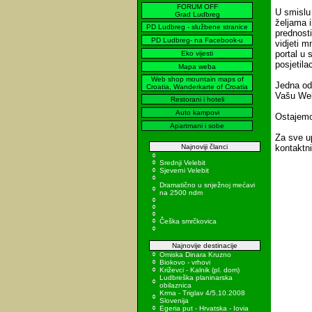
FORUM OFF
U smislu
Grad Ludbreg
željama i
PD Ludbreg - službene stranice
prednost
PD Ludbreg- na Facebook-u
vidjeti m
portal u 
Eko vijesti
posjetila
Mapa weba
Web shop mountain maps of
Jedna od
Croatia, Wanderkarte of Croatia
Vašu Web
Restorani i hoteli
Auto kampovi
Ostajemo 
Apartmani i sobe
Za sve up
Najnoviji članci
kontaktn
Srednji Velebit
Sjeverni Velebit
Dramatično u snježnoj mećavi
na 2500 ndm
Češka smrčkovica
Najnovije destinacije
Omiska Dinara Kruzno
Biokovo - vrhovi
Križevci - Kalnik (pl. dom)
Ludbreška planinarska
obilaznica
Krma - Triglav 4/5.10.2008
Slovenija
Egeria put - Hrvatska - Iovia