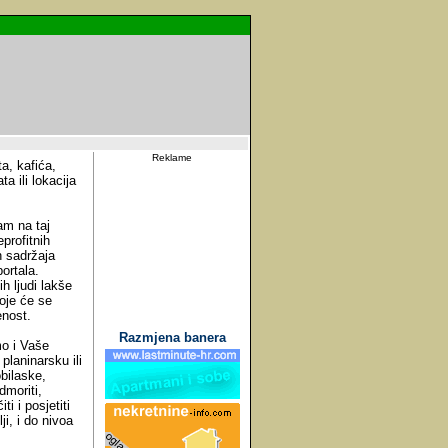
Reklame
a, kafića,
ta ili lokacija
am na taj
profitnih
h sadržaja
ortala.
h ljudi lakše
koje će se
enost.
Razmjena banera
mo i Vaše
planinarsku ili
obilaske,
dmoriti,
i i posjetiti
ji, i do nivoa