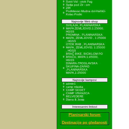
Sveti Vid - otok Pag
Spilja pod Zir - om
ZIR
Podkilavac-Mudna dol-Hahlići-
Kolac-Podki
Najnovije Web shop
SVILAJA, PLANINARSKA
MAPA ZEMLJOVID,1:25000,
HGSS
PROMINA , PLANINARSKA
MAPA, ZEMLJOVID , 1:25000
, HGSS
OTOK RAB , PLANINARSKA
MAPA, ZEMLJOVID, 1:25000
, HGSS
BRAČ BIKE, BICIKLOM PO
BRAČU, MAPA 1:45000,
HGSS
DINARA-TROGLAVSKA
SKUPINA-ZAPAD
,PLANINARSKA
MAPA,1:25000
Najnovije kampovi
admin1
camp mlaska
CAMP SEGET
CAMP VRANJICA
BELVEDERE
Diana & Josip
Interesantni linkovi
Planinarski forum
Destinacije po gledanosti