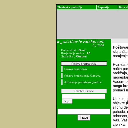
Planinska područja
Županije
Baza sl
Poštova
Dobro došli :
Gost
skijališta
Posjetitelja online :
20
namjenjen
Statistika :
AWstats
Prijave i registracije
Pozivamo
način po
Prijava suradnika
sadržaja,
Prijave i registracije članova
neprestan
Vašom po
Ažuriranje podataka gradovi
mogu kren
pronaći 
Tražilica - crtice
U skorij
objekte (
sličnu de
pohode, m
odnosno, 
Vas. Vaše
cjenika.