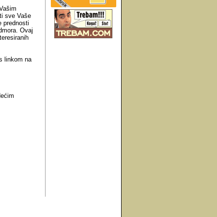
 Vašim
ati sve Vaše
 prednosti
 odmora. Ovaj
teresiranih
 s linkom na
edećim