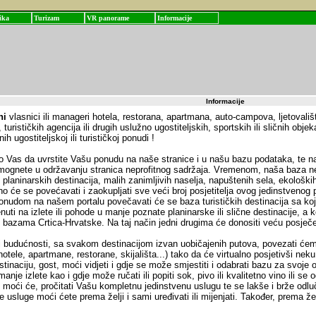
ika
Turizam
VR panorame
Informacije
Informacije
ni
vlasnici ili manageri hotela, restorana, apartmana, auto-campova, ljetovališt
, turističkih agencija ili drugih uslužno ugostiteljskih, sportskih ili sličnih objeka
ih ugostiteljskoj ili turističkoj ponudi !
 Vas da uvrstite Vašu ponudu na naše stranice i u našu bazu podataka, te n
mognete u održavanju stranica neprofitnog sadržaja. Vremenom, naša baza ne
 planinarskih destinacija, malih zanimljivih naselja, napuštenih sela, ekološki
o će se povećavati i zaokupljati sve veći broj posjetitelja ovog jedinstvenog p
nudom na našem portalu povečavati će se baza turističkih destinacija sa koji
uti na izlete ili pohode u manje poznate planinarske ili slične destinacije, a 
u bazama Crtica-Hrvatske. Na taj način jedni drugima će donositi veću posječ
oj budućnosti, sa svakom destinacijom izvan uobičajenih putova, povezati će
hotele, apartmane, restorane, skijališta...) tako da će virtualno posjetivši neku 
stinaciju, gost, moći vidjeti i gdje se može smjestiti i odabrati bazu za svoje 
anje izlete kao i gdje može ručati ili popiti sok, pivo ili kvalitetno vino ili se o
moći će, pročitati Vašu kompletnu jedinstvenu uslugu te se lakše i brže odlučit
 usluge moći ćete prema želji i sami uređivati ili mijenjati. Također, prema žel