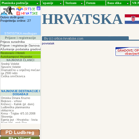
Planinska područja
ˇupanije
Turizam
Forum
Baza slika
VR P
HRVATSKA
Dobro došli gost
Posjetitelja online: 27
STATISTIKA modlogan
Prijave i registracije
Prijava suradnika
povratak
Prijave i registracije članova
Ažuriranje podataka gradovi
Restorani i Hoteli
Autokampovi Hrvatske
NAJNOVIJI ČLANCI
Srednji Velebit
Sjeverni Velebit
Dramatično u snježnoj mećavi
na 2500 ndm
Češka smrčkovica
NAJNOVIJE DESTINACIJE I
DOGAĐAJI
Omiska Dinara Kruzno
Biokovo - vrhovi
Križevci - Kalnik (pl. dom)
Ludbreška planinarska
obilaznica
Krma - Triglav 4/5.10.2008
Slovenija
Egeria put - Hrvatska - Iovia
Sveti Vid - otok Pag
Spilja pod Zir - om
ZIR
Podkilavac-Mudna dol-Hahlići-
Kolac-Podki