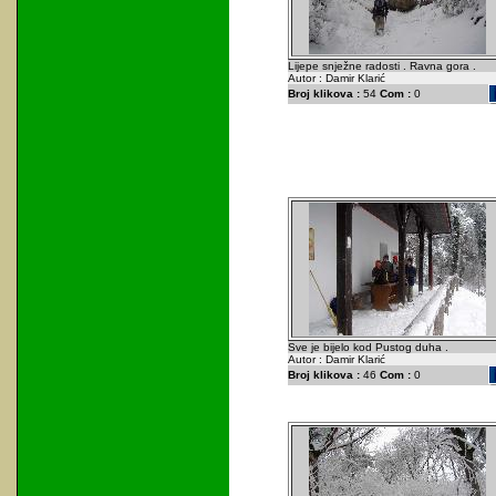
Lijepe snježne radosti . Ravna gora .
Autor : Damir Klarić
Broj klikova :
54
Com :
0
Sve je bijelo kod Pustog duha .
Autor : Damir Klarić
Broj klikova :
46
Com :
0