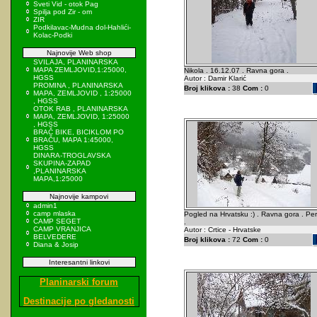
Sveti Vid - otok Pag
Spilja pod Zir - om
ZIR
Podkilavac-Mudna dol-Hahlići-
Kolac-Podki
Najnovije Web shop
SVILAJA, PLANINARSKA
MAPA ZEMLJOVID,1:25000,
Nikola . 16.12.07 . Ravna gora .
HGSS
Autor : Damir Klarić
PROMINA , PLANINARSKA
Broj klikova :
38
Com :
0
MAPA, ZEMLJOVID , 1:25000
, HGSS
OTOK RAB , PLANINARSKA
MAPA, ZEMLJOVID, 1:25000
, HGSS
BRAČ BIKE, BICIKLOM PO
BRAČU, MAPA 1:45000,
HGSS
DINARA-TROGLAVSKA
SKUPINA-ZAPAD
,PLANINARSKA
MAPA,1:25000
Najnovije kampovi
admin1
camp mlaska
Pogled na Hrvatsku :) . Ravna gora . Pe
CAMP SEGET
.
CAMP VRANJICA
Autor : Crtice - Hrvatske
BELVEDERE
Broj klikova :
72
Com :
0
Diana & Josip
Interesantni linkovi
Planinarski forum
Destinacije po gledanosti