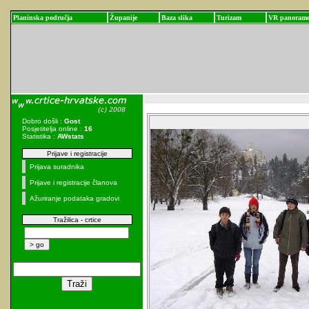
Planinska područja
Županije
Baza slika
Turizam
VR panoram
Dobro došli :
Gost
Posjetitelja online :
16
Statistika :
AWstats
Prijave i registracije
Prijava suradnika
Prijave i registracije članova
Ažuriranje podataka gradovi
Tražilica - crtice