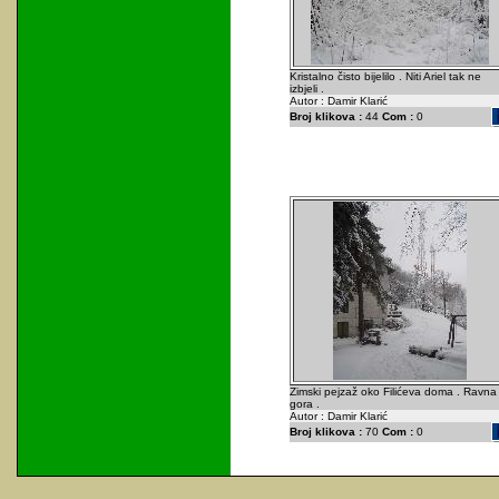
Kristalno čisto bijelilo . Niti Ariel tak ne
izbjeli .
Autor : Damir Klarić
Broj klikova :
44
Com :
0
Zimski pejzaž oko Filićeva doma . Ravna
gora .
Autor : Damir Klarić
Broj klikova :
70
Com :
0