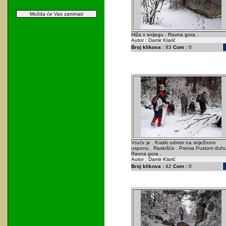
Možda će Vas zanimati
Hiža v snijegu . Ravna gora .
Autor : Damir Klarić
Broj klikova :
83
Com :
0
Vruće je . Kratki odmor na snježnom
usponu . Raskršće . Prema Pustom duhu
Ravna gora .
Autor : Damir Klarić
Broj klikova :
42
Com :
0