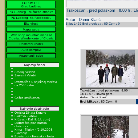
FORUM OFF
Grad Ludbreg
Trakošćan , pred polaskom . 8.00 h . 16
PD Ludbreg - službene stranice
PD Ludbreg- na Facebook-u
Autor : Damir Klarić
Eko vijesti
Sl.br: 1425 Broj pregleda : 85 Com : 0
Mapa weba
Web shop mountain maps of
Croatia, Wanderkarte of Croatia
Restorani i hoteli
Auto kampovi
Apartmani i sobe
Najnoviji članci
Srednji Velebit
Sjeverni Velebit
Dramatično u snježnoj mećavi
na 2500 ndm
Trakošćan , pred polaskom . 8.00 h .
16.12.07 . Ravna gora .
Autor : Damir Klarić
Češka smrčkovica
Broj klikova :
85
Com :
0
Najnovije destinacije
Omiska Dinara Kruzno
Biokovo - vrhovi
Križevci - Kalnik (pl. dom)
Ludbreška planinarska
obilaznica
Krma - Triglav 4/5.10.2008
Slovenija
Egeria put - Hrvatska - Iovia