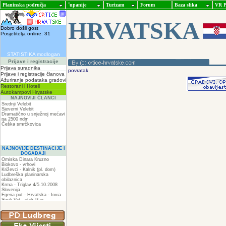
Planinska područja
ˇupanije
Turizam
Forum
Baza slika
VR P
HRVATSKA
Dobro došli gost
Posjetitelja online: 31
STATISTIKA modlogan
Prijave i registracije
Prijava suradnika
povratak
Prijave i registracije članova
Ažuriranje podataka gradovi
Restorani i Hoteli
Autokampovi Hrvatske
NAJNOVIJI ČLANCI
Srednji Velebit
Sjeverni Velebit
Dramatično u snježnoj mećavi
na 2500 ndm
Češka smrčkovica
NAJNOVIJE DESTINACIJE I
DOGAĐAJI
Omiska Dinara Kruzno
Biokovo - vrhovi
Križevci - Kalnik (pl. dom)
Ludbreška planinarska
obilaznica
Krma - Triglav 4/5.10.2008
Slovenija
Egeria put - Hrvatska - Iovia
Sveti Vid - otok Pag
Spilja pod Zir - om
ZIR
Podkilavac-Mudna dol-Hahlići-
Kolac-Podki