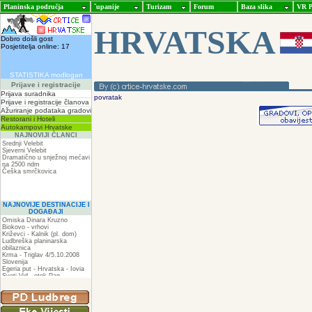
Planinska područja
ˇupanije
Turizam
Forum
Baza slika
VR P
HRVATSKA
Dobro došli gost
Posjetitelja online: 17
STATISTIKA modlogan
Prijave i registracije
Prijava suradnika
povratak
Prijave i registracije članova
Ažuriranje podataka gradovi
Restorani i Hoteli
Autokampovi Hrvatske
NAJNOVIJI ČLANCI
Srednji Velebit
Sjeverni Velebit
Dramatično u snježnoj mećavi
na 2500 ndm
Češka smrčkovica
NAJNOVIJE DESTINACIJE I
DOGAĐAJI
Omiska Dinara Kruzno
Biokovo - vrhovi
Križevci - Kalnik (pl. dom)
Ludbreška planinarska
obilaznica
Krma - Triglav 4/5.10.2008
Slovenija
Egeria put - Hrvatska - Iovia
Sveti Vid - otok Pag
Spilja pod Zir - om
ZIR
Podkilavac-Mudna dol-Hahlići-
Kolac-Podki