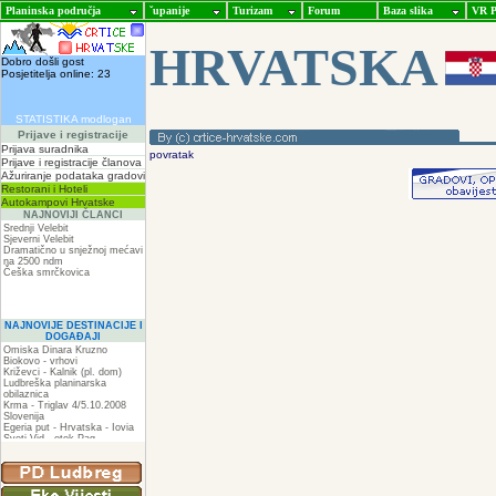
Planinska područja
ˇupanije
Turizam
Forum
Baza slika
VR P
HRVATSKA
Dobro došli gost
Posjetitelja online: 23
STATISTIKA modlogan
Prijave i registracije
Prijava suradnika
povratak
Prijave i registracije članova
Ažuriranje podataka gradovi
Restorani i Hoteli
Autokampovi Hrvatske
NAJNOVIJI ČLANCI
Srednji Velebit
Sjeverni Velebit
Dramatično u snježnoj mećavi
na 2500 ndm
Češka smrčkovica
NAJNOVIJE DESTINACIJE I
DOGAĐAJI
Omiska Dinara Kruzno
Biokovo - vrhovi
Križevci - Kalnik (pl. dom)
Ludbreška planinarska
obilaznica
Krma - Triglav 4/5.10.2008
Slovenija
Egeria put - Hrvatska - Iovia
Sveti Vid - otok Pag
Spilja pod Zir - om
ZIR
Podkilavac-Mudna dol-Hahlići-
Kolac-Podki