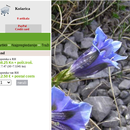
Košarica
0 artikala
PayPal
Credit card
rtikli
Najpregledanije
Traži
and
Isporuka u RH
56.25 Kn + pošt.troš.
€ 7.47 (1€=7.5345 kn)
Isporuka van RH
12.50 € + postal costs