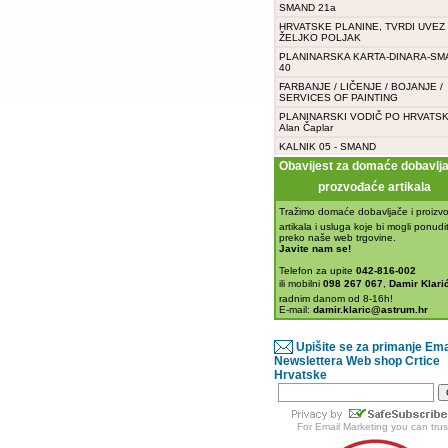
SMAND 21a
HRVATSKE PLANINE, TVRDI UVEZ -
ŽELJKO POLJAK
PLANINARSKA KARTA-DINARA-SM
40
FARBANJE / LIČENJE / BOJANJE /
SERVICES OF PAINTING
PLANINARSKI VODIČ PO HRVATSK
Alan Čaplar
KALNIK 05 - SMAND
Obavijest za domaće dobavljač
prozvođaće artikala
Tražimo domaće dobavljače i proizvo
artikala i usluga koje bi mogli ponudit
preko naše web trgovine.
Javite nam se!
Telefon za upite
042-816-002
ili mobilni
098 267 067
,
Damir Klarić
radnim danom od 8-16h!
E-mail:
damir.klaric@astrum.hr
Upišite se za primanje Ema
Newslettera Web shop Crtice
Hrvatske
For
Email Marketing
you can trus