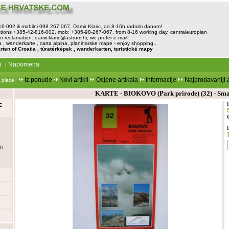
816-002 ili mobilni 098 267 067, Damir Klaric, od 8-16h radnim danom!
tions +385-42-816-002, mob: +385-98-267-067, from 8-16 working day, centraleuropian
or reclamation:
damir.klaric@astrum.hr
, we prefer e-mail!
, wanderkarte , carta alpina, planinarske mape - enjoy shopping .
rten of Croatia , túratérképek , wanderkarten, turistické mapy
i
|
Napomena
Iz ponude
Novi artikli
Ocjene artikala
Informacije
Najprodavaniji a
 place
KARTE - BIOKOVO (Park prirode) (32) - Sm
E
KI