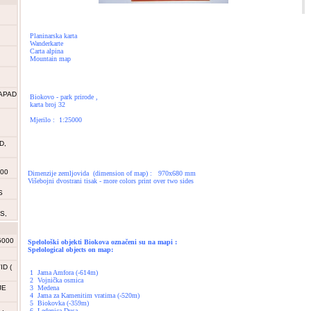
Planinarska karta
Wanderkarte
Carta alpina
Mountain map
APAD
Biokovo - park prirode ,
karta broj 32
Mjerilo : 1:25000
D,
000
Dimenzije zemljovida (dimension of map) : 970x680 mm
Višebojni dvostrani tisak - more colors print over two sides
S
S,
5000
Spelološki objekti Biokova označeni su na mapi :
Spelological objects on map:
D (
1 Jama Amfora (-614m)
2 Vojnička osmica
JE
3 Medena
4 Jama za Kamenitim vratima (-520m)
5 Biokovka (-359m)
,
6 Ledenica Dusa