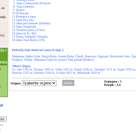
7 Jama Ćavlenovača (Poskok)
8 Stara Ledenica
 dr.
9 Krjava
10 Živkovača
11 Romanova jama
AND-
12 Jama Dva lava
13 Jama pod domom (Duboka)
14 Jama Zmajevača
15 Vilimova jama (-572m)
16 Jama na Sv. Iliji
OJ,
17 Špilja Tučepska Vilenjača
18 Jama Stara škola (-576)
e i
Područje koje obuhvaća (area of map ):
Makarska- Baška Voda- Donja Brela- Gornja Brela- Čikeši- Rastovac- Zagvozd- Biokovsko Selo- Žup
Podgora- Tučepi- Makarska Cjeloviti prostor Park prirode Biokovo
đaće
Vrhovi (Tops)
:
i
Sv. Jure 1762 m, Štropac 1444 m, Vošac 1422 m, Kimet 1536 m, Gologlav 1471 m, Supin 1033 m,
Borovac 1253 m, Korenik 1556 m, Sv.Ilija 1652 m, Miletinjak 1619 m
Ocjenjeno : 5
Ocijeni:
Prosjek : 3.4

,
il
t