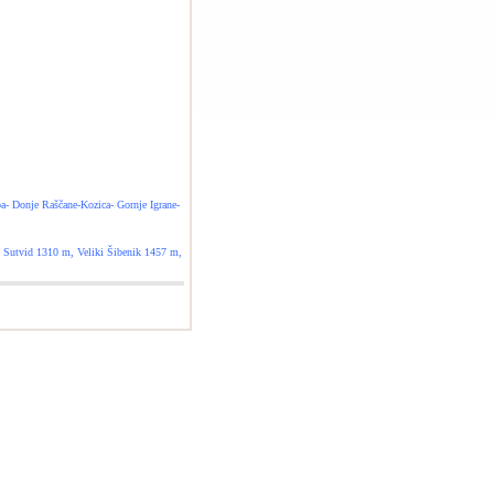
a- Donje Raščane-Kozica- Gornje Igrane-
 Sutvid 1310 m, Veliki Šibenik 1457 m,