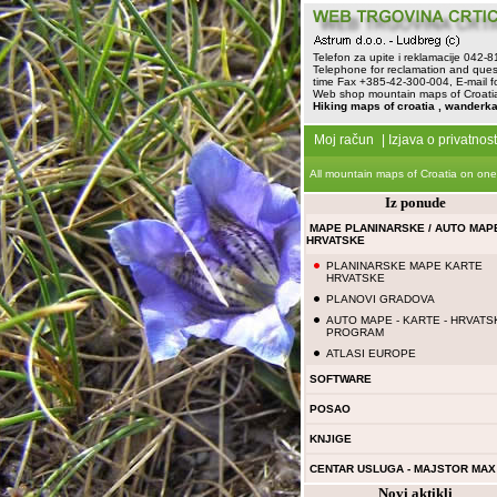
Telefon za upite i reklamacije 042-
Telephone for reclamation and ques
time Fax +385-42-300-004, E-mail f
Web shop mountain maps of Croatia 
Hiking maps of croatia , wanderka
Moj račun
|
Izjava o privatnost
All mountain maps of Croatia on one
Iz ponude
MAPE PLANINARSKE / AUTO MAP
HRVATSKE
PLANINARSKE MAPE KARTE
HRVATSKE
PLANOVI GRADOVA
AUTO MAPE - KARTE - HRVATS
PROGRAM
ATLASI EUROPE
SOFTWARE
POSAO
KNJIGE
CENTAR USLUGA - MAJSTOR MAX
Novi aktikli