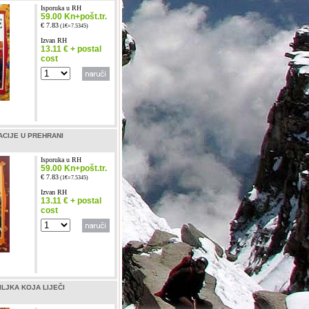
Isporuka u RH
59.00 Kn+pošt.tr.
€ 7.83
(1€=7.5345)
Izvan RH
13.11 € + postal
cost
CIJE U PREHRANI
Isporuka u RH
59.00 Kn+pošt.tr.
€ 7.83
(1€=7.5345)
Izvan RH
13.11 € + postal
cost
ILJKA KOJA LIJEČI