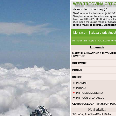
Telefon za upite i reklamacije 042-
Telephone for reclamation and ques
time Fax +385-42-300-004, E-mail f
Web shop mountain maps of Croatia 
Hiking maps of croatia , wanderka
Moj račun
|
Izjava o privatnost
All mountain maps of Croatia on one
Iz ponude
MAPE PLANINARSKE / AUTO MAP
HRVATSKE
SOFTWARE
POSAO
KNJIGE
PLANINE
POSAO
PRIRODNA MEDICINA
PRIRUČNICI ZA DJECU
CENTAR USLUGA - MAJSTOR MAX
Novi aktikli
SVILAJA, PLANINARSKA MAPA