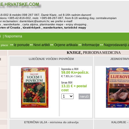
816-002 ili mobilni 098 267 067, Damir Klaric, od 8-16h radnim danom!
tions +385-42-816-002, mob: +385-98-267-067, from 8-16 working day, centraleuropian
or reclamation:
damir.klaric@astrum.hr
, we prefer e-mail!
, wanderkarte , carta alpina, planinarske mape - enjoy shopping .
rten of Croatia , túratérképek , wanderkarten, turistické mapy
i
|
Napomena
Iz ponude
Novi artikli
Ocjene artikala
Informacije
Najprodavaniji a
 place
KNJIGE,
PRIRODNA MEDICINA
LIJEČENJE VOĆEM I POVRČEM
JEDNOSTAVNI
E
Isporuka u RH
59.00 Kn+pošt.tr.
€ 7.83
(1€=7.5345)
Izvan RH
13.11 € + postal
cost
ETERIČNA ULJA - mirisima do zdravlja
KALORIJE - r