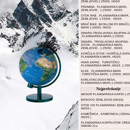
ZEMLJOVID,1:25000, HGSS
PROMINA , PLANINARSKA MAPA,
ZEMLJOVID , 1:25000 , HGSS
OTOK RAB , PLANINARSKA MAPA,
ZEMLJOVID, 1:25000 , HGSS
BRAČ BIKE, BICIKLOM PO BRAČU,
MAPA 1:45000, HGSS
DINARA-TROGLAVSKA SKUPINA-Z
,PLANINARSKA MAPA,1:25000
DINARA - TROGLAVSKA SKUPINA -
ISTOK , PLANINARSKA MAPA,
ZEMLJOVID , 1:25000 , HGSS
KORČULA ISTOK I KORČULA ZAPA
PLANINARSKA MAPA, HGSS
HVAR ZAPAD , TURISTIČKO
PLANINARSKA MAPA ,HGSS ,1:25
KLEK , PLANINARSKA MAPA
,TURISTIČKA MAPA, 1:25000 ,HGS
KARLOVAC-DUGA RESA ,
PLANINARSKA MAPA,1:25000 HGS
Najpreledanije
MOSOR PLANINARSKA KARTA 1:2
BIOKOVO ZEMLJOVID (HGSS)
OTOK VIS PLANINARSKI ZEMLJOVI
HGSS )
KAMEŠNICA , KAMESNICA ( IZDAN
HGSS )
PLANINARSKA KARTA OTOK CRES 
SMAND 21a