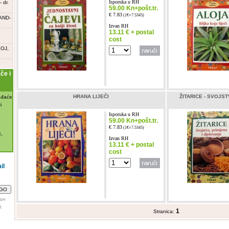
Isporuka u RH
 dr.
59.00 Kn+pošt.tr.
€ 7.83
(1€=7.5345)
AND-
Izvan RH
13.11 € + postal
cost
OJ,
e i
HRANA LIJEČI
ŽITARICE - SVOJS
đaće
i
Isporuka u RH
59.00 Kn+pošt.tr.
€ 7.83
(1€=7.5345)

,
Izvan RH
13.11 € + postal
cost
il
t
1
Stranica: