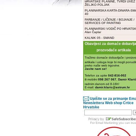
HRVATSKE PLANINE, TVRDI UVEZ -
ŽELJKO POLJAK
PLANINARSKA KARTA-DINARA-SM
40
FARBANJE / LIČENJE / BOJANJE /
SERVICES OF PAINTING
PLANINARSKI VODIČ PO HRVATSK
Alan Čaplar
KALNIK 05 - SMAND
Obavijest za domaće dobavljač
prozvođaće artikala
Tražimo domaće dobavljače i proizvo
artikala i usluga koje bi mogli ponudit
preko naše web trgovine.
Javite nam se!
Telefon za upite
042-816-002
ili mobilni
098 267 067
,
Damir Klarić
radnim danom od 8-16h!
E-mail:
damir.klaric@astrum.hr
Upišite se za primanje Ema
Newslettera Web shop Crtice
Hrvatske
For
Email Marketing
you can trus