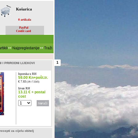
Košarica
0 artikala
PayPal
Credit card
rtikli
Najpregledanije
Traži
1
 I PRIRODNI LIJEKOVI
Isporuka u RH
59.00 Kn+pošt.tr.
€ 7.83
(1€=7.5345)
Izvan RH
13.11 € + postal
cost
ecepti za cijelu obitelj