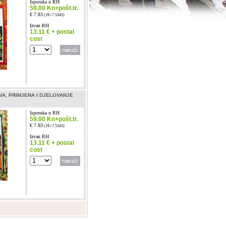
Isporuka u RH
59.00 Kn+pošt.tr.
€ 7.83
(1€=7.5345)
Izvan RH
13.11 € + postal
cost
TVA, PRIMJENA I DJELOVANJE
Isporuka u RH
59.00 Kn+pošt.tr.
€ 7.83
(1€=7.5345)
Izvan RH
13.11 € + postal
cost