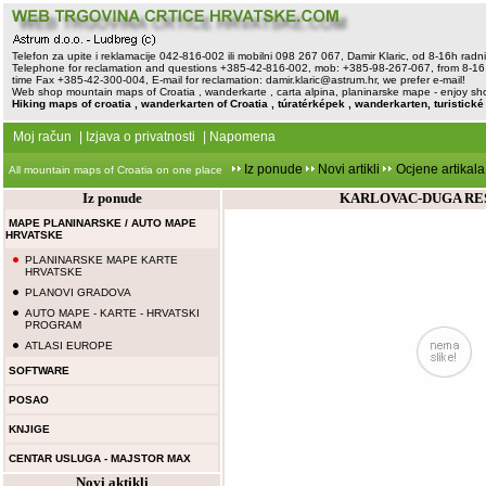
Telefon za upite i reklamacije 042-816-002 ili mobilni 098 267 067, Damir Klaric, od 8-16h rad
Telephone for reclamation and questions +385-42-816-002, mob: +385-98-267-067, from 8-16 
time Fax +385-42-300-004, E-mail for reclamation:
damir.klaric@astrum.hr
, we prefer e-mail!
Web shop mountain maps of Croatia , wanderkarte , carta alpina, planinarske mape - enjoy sh
Hiking maps of croatia , wanderkarten of Croatia , túratérképek , wanderkarten, turistick
Moj račun
|
Izjava o privatnosti
|
Napomena
Iz ponude
Novi artikli
Ocjene artikala
All mountain maps of Croatia on one place
Iz ponude
KARLOVAC-DUGA RESA
MAPE PLANINARSKE / AUTO MAPE
HRVATSKE
PLANINARSKE MAPE KARTE
HRVATSKE
PLANOVI GRADOVA
AUTO MAPE - KARTE - HRVATSKI
PROGRAM
ATLASI EUROPE
SOFTWARE
POSAO
KNJIGE
CENTAR USLUGA - MAJSTOR MAX
Novi aktikli