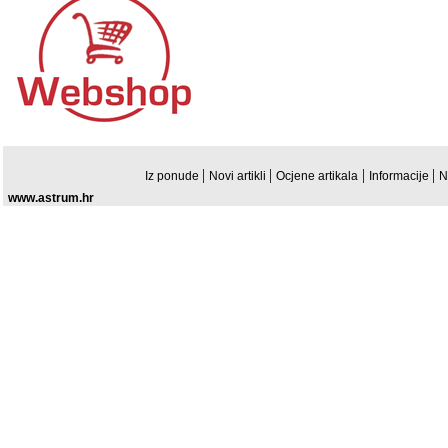
|
|
|
|
Iz ponude
Novi artikli
Ocjene artikala
Informacije
N
www.astrum.hr