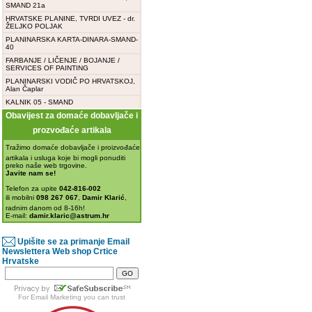
SMAND 21a
HRVATSKE PLANINE, TVRDI UVEZ - dr.
ŽELJKO POLJAK
PLANINARSKA KARTA-DINARA-SMAND-
40
FARBANJE / LIČENJE / BOJANJE /
SERVICES OF PAINTING
PLANINARSKI VODIČ PO HRVATSKOJ,
Alan Čaplar
KALNIK 05 - SMAND
Obavijest za domaće dobavljače i
prozvođaće artikala
Tražimo domaće dobavljače i proizvođaće
artikala i usluga koje bi mogli ponuditi
preko naše web trgovine.
Javite nam se!
Telefon za upite
042-816-002
ili mobilni
098 267 067
,
Damir Klarić
,
radnim danom od 8-16h!
E-mail:
damir.klaric@astrum.hr
Upišite se za primanje Email
Newslettera Web shop Crtice
Hrvatske
For
Email Marketing
you can trust