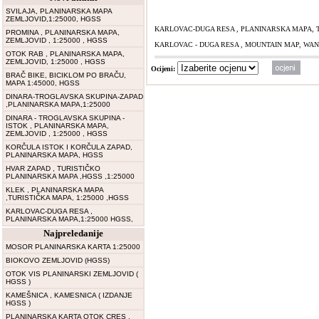
SVILAJA, PLANINARSKA MAPA
ZEMLJOVID,1:25000, HGSS
KARLOVAC-DUGA RESA , PLANINARSKA MAPA, T
PROMINA , PLANINARSKA MAPA,
ZEMLJOVID , 1:25000 , HGSS
KARLOVAC - DUGA RESA , MOUNTAIN MAP, WAND
OTOK RAB , PLANINARSKA MAPA,
ZEMLJOVID, 1:25000 , HGSS
Ocijeni:
BRAČ BIKE, BICIKLOM PO BRAČU,
MAPA 1:45000, HGSS
DINARA-TROGLAVSKA SKUPINA-ZAPAD
,PLANINARSKA MAPA,1:25000
DINARA - TROGLAVSKA SKUPINA -
ISTOK , PLANINARSKA MAPA,
ZEMLJOVID , 1:25000 , HGSS
KORČULA ISTOK I KORČULA ZAPAD,
PLANINARSKA MAPA, HGSS
HVAR ZAPAD , TURISTIČKO
PLANINARSKA MAPA ,HGSS ,1:25000
KLEK , PLANINARSKA MAPA
,TURISTIČKA MAPA, 1:25000 ,HGSS
KARLOVAC-DUGA RESA ,
PLANINARSKA MAPA,1:25000 HGSS,
Najpreledanije
MOSOR PLANINARSKA KARTA 1:25000
BIOKOVO ZEMLJOVID (HGSS)
OTOK VIS PLANINARSKI ZEMLJOVID (
HGSS )
KAMEŠNICA , KAMESNICA ( IZDANJE
HGSS )
PLANINARSKA KARTA OTOK CRES ,