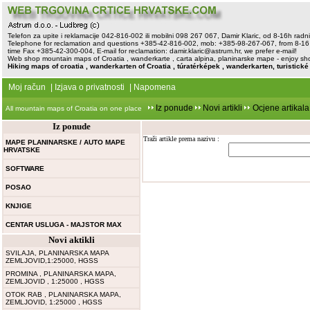
Telefon za upite i reklamacije 042-816-002 ili mobilni 098 267 067, Damir Klaric, od 8-16h rad
Telephone for reclamation and questions +385-42-816-002, mob: +385-98-267-067, from 8-16 
time Fax +385-42-300-004, E-mail for reclamation:
damir.klaric@astrum.hr
, we prefer e-mail!
Web shop mountain maps of Croatia , wanderkarte , carta alpina, planinarske mape - enjoy sh
Hiking maps of croatia , wanderkarten of Croatia , túratérképek , wanderkarten, turistick
Moj račun
|
Izjava o privatnosti
|
Napomena
Iz ponude
Novi artikli
Ocjene artikala
All mountain maps of Croatia on one place
Iz ponude
Traži artikle prema nazivu :
MAPE PLANINARSKE / AUTO MAPE
HRVATSKE
SOFTWARE
POSAO
KNJIGE
CENTAR USLUGA - MAJSTOR MAX
Novi aktikli
SVILAJA, PLANINARSKA MAPA
ZEMLJOVID,1:25000, HGSS
PROMINA , PLANINARSKA MAPA,
ZEMLJOVID , 1:25000 , HGSS
OTOK RAB , PLANINARSKA MAPA,
ZEMLJOVID, 1:25000 , HGSS