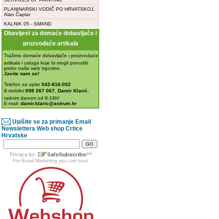
PLANINARSKI VODIČ PO HRVATSKOJ,
Alan Čaplar
KALNIK 05 - SMAND
Obavijest za domaće dobavljače i
prozvođaće artikala
Tražimo domaće dobavljače i proizvođaće
artikala i usluga koje bi mogli ponuditi
preko naše web trgovine.
Javite nam se!
Telefon za upite
042-816-002
ili mobilni
098 267 067
,
Damir Klarić
,
radnim danom od 8-16h!
E-mail:
damir.klaric@astrum.hr
Upišite se za primanje Email
Newslettera Web shop Crtice
Hrvatske
For
Email Marketing
you can trust