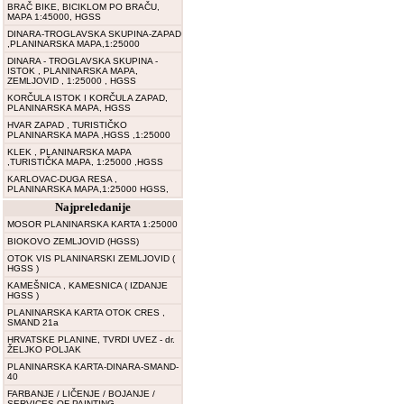
BRAČ BIKE, BICIKLOM PO BRAČU,
MAPA 1:45000, HGSS
DINARA-TROGLAVSKA SKUPINA-ZAPAD
,PLANINARSKA MAPA,1:25000
DINARA - TROGLAVSKA SKUPINA -
ISTOK , PLANINARSKA MAPA,
ZEMLJOVID , 1:25000 , HGSS
KORČULA ISTOK I KORČULA ZAPAD,
PLANINARSKA MAPA, HGSS
HVAR ZAPAD , TURISTIČKO
PLANINARSKA MAPA ,HGSS ,1:25000
KLEK , PLANINARSKA MAPA
,TURISTIČKA MAPA, 1:25000 ,HGSS
KARLOVAC-DUGA RESA ,
PLANINARSKA MAPA,1:25000 HGSS,
Najpreledanije
MOSOR PLANINARSKA KARTA 1:25000
BIOKOVO ZEMLJOVID (HGSS)
OTOK VIS PLANINARSKI ZEMLJOVID (
HGSS )
KAMEŠNICA , KAMESNICA ( IZDANJE
HGSS )
PLANINARSKA KARTA OTOK CRES ,
SMAND 21a
HRVATSKE PLANINE, TVRDI UVEZ - dr.
ŽELJKO POLJAK
PLANINARSKA KARTA-DINARA-SMAND-
40
FARBANJE / LIČENJE / BOJANJE /
SERVICES OF PAINTING