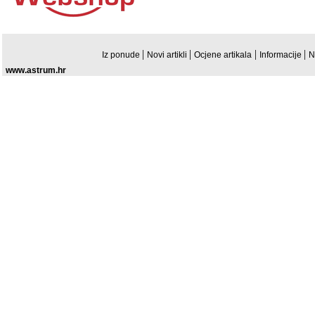
|
|
|
|
Iz ponude
Novi artikli
Ocjene artikala
Informacije
N
www.astrum.hr