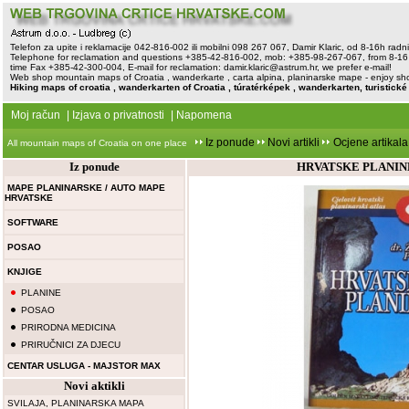
Telefon za upite i reklamacije 042-816-002 ili mobilni 098 267 067, Damir Klaric, od 8-16h rad
Telephone for reclamation and questions +385-42-816-002, mob: +385-98-267-067, from 8-16 
time Fax +385-42-300-004, E-mail for reclamation:
damir.klaric@astrum.hr
, we prefer e-mail!
Web shop mountain maps of Croatia , wanderkarte , carta alpina, planinarske mape - enjoy sh
Hiking maps of croatia , wanderkarten of Croatia , túratérképek , wanderkarten, turistick
Moj račun
|
Izjava o privatnosti
|
Napomena
Iz ponude
Novi artikli
Ocjene artikala
All mountain maps of Croatia on one place
Iz ponude
HRVATSKE PLANINE
MAPE PLANINARSKE / AUTO MAPE
HRVATSKE
SOFTWARE
POSAO
KNJIGE
PLANINE
POSAO
PRIRODNA MEDICINA
PRIRUČNICI ZA DJECU
CENTAR USLUGA - MAJSTOR MAX
Novi aktikli
SVILAJA, PLANINARSKA MAPA