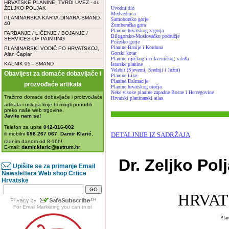
HRVATSKE PLANINE, TVRDI UVEZ - dr.
ŽELJKO POLJAK
Uvodni dio
Medvednica
PLANINARSKA KARTA-DINARA-SMAND-
Samoborsko gorje
40
Žumberačka gora
Planine hrvatskog zagorja
FARBANJE / LIČENJE / BOJANJE /
Bilogorsko-Moslovačko područje
SERVICES OF PAINTING
Požeško gorje
Planine Banije i Korduna
PLANINARSKI VODIČ PO HRVATSKOJ,
Gorski kotar
Alan Čaplar
Planine riječkog i crikveničkog zaleđa
KALNIK 05 - SMAND
Istarske planine
Velebit (Sjeverni, Srednji i Južni)
Obavijest za domaće dobavljače i
Planine Like
Planine Dalmacije
prozvođaće artikala
Planine hrvatskog otočja
Neke visoke planine zapadne Bosne i Hercegovine
Tražimo domaće dobavljače i proizvođaće
Hrvatski planinarski atlas
artikala i usluga koje bi mogli ponuditi
preko naše web trgovine.
Javite nam se!
Telefon za upite
042-816-002
ili mobilni
098 267 067
,
Damir Klarić
,
DETALJNIJE IZ SADRŽAJA
radnim danom od 8-16h!
E-mail:
damir.klaric@astrum.hr
Dr. Zeljko Pol
Upišite se za primanje Email
Newslettera Web shop Crtice
Hrvatske
HRVAT
For
Email Marketing
you can trust
Plan