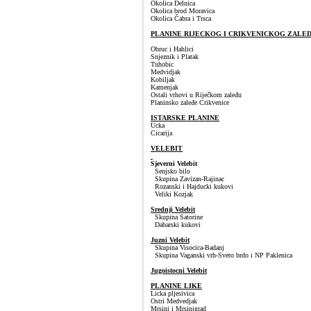
Okolica Delnica
Okolica brod Moravica
Okolica Čabra i Trsca
PLANINE RIJECKOG I CRIKVENICKOG ZALE
Obruc i Hahlici
Snjeznik i Platak
Tuhobic
Medvidjak
Kobiljak
Kamenjak
Ostali vrhovi u Riječkom zaleđu
Planinsko zaleđe Crikvenice
ISTARSKE PLANINE
Ucka
Cicarija
VELEBIT
Sjeverni Velebit
Senjsko bilo
Skupina Zavizan-Rajinac
Rozanski i Hajducki kukovi
Veliki Kozjak
Srednji Velebit
Skupina Satorine
Dabarski kukovi
Juzni Velebit
Skupina Visocica-Badanj
Skupina Vaganski vrh-Sveto brdo i NP Paklenica
Jugoistocni Velebit
PLANINE LIKE
Licka pljesivica
Ostri Medvedjak
Mrsinj i Mrsinjgrad