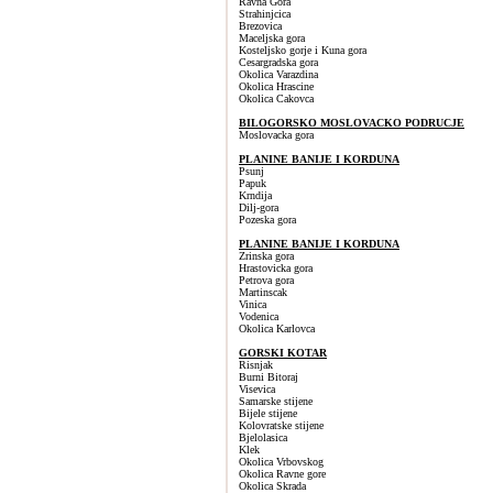
Ravna Gora
Strahinjcica
Brezovica
Maceljska gora
Kosteljsko gorje i Kuna gora
Cesargradska gora
Okolica Varazdina
Okolica Hrascine
Okolica Cakovca
BILOGORSKO MOSLOVACKO PODRUCJE
Moslovacka gora
PLANINE BANIJE I KORDUNA
Psunj
Papuk
Krndija
Dilj-gora
Pozeska gora
PLANINE BANIJE I KORDUNA
Zrinska gora
Hrastovicka gora
Petrova gora
Martinscak
Vinica
Vodenica
Okolica Karlovca
GORSKI KOTAR
Risnjak
Burni Bitoraj
Visevica
Samarske stijene
Bijele stijene
Kolovratske stijene
Bjelolasica
Klek
Okolica Vrbovskog
Okolica Ravne gore
Okolica Skrada