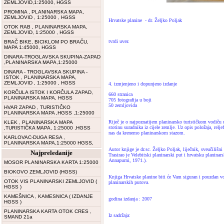
ZEMLJOVID,1:25000, HGSS
PROMINA , PLANINARSKA MAPA,
ZEMLJOVID , 1:25000 , HGSS
Hrvatske planine - dr. Željko Poljak
OTOK RAB , PLANINARSKA MAPA,
ZEMLJOVID, 1:25000 , HGSS
tvrdi uvez
BRAČ BIKE, BICIKLOM PO BRAČU,
MAPA 1:45000, HGSS
DINARA-TROGLAVSKA SKUPINA-ZAPAD
,PLANINARSKA MAPA,1:25000
DINARA - TROGLAVSKA SKUPINA -
ISTOK , PLANINARSKA MAPA,
ZEMLJOVID , 1:25000 , HGSS
4. izmjenjeno i dopunjeno izdanje
KORČULA ISTOK I KORČULA ZAPAD,
660 stranica
PLANINARSKA MAPA, HGSS
705 fotografija u boji
50 zemljovida
HVAR ZAPAD , TURISTIČKO
PLANINARSKA MAPA ,HGSS ,1:25000
Riječ je o najpoznatijem planinarsko turističkom vodiču 
KLEK , PLANINARSKA MAPA
stotinu suradnika iz cijele zemlje. Uz opis položaja, relj
,TURISTIČKA MAPA, 1:25000 ,HGSS
nas da krenemo planinarskom stazom.
KARLOVAC-DUGA RESA ,
PLANINARSKA MAPA,1:25000 HGSS,
Autor knjige je dr.sc. Željko Poljak, liječnik, sveučilišn
Najpreledanije
Trasirao je Velebitski planinarski put i hrvatsku planin
Annapurni, 1971.).
MOSOR PLANINARSKA KARTA 1:25000
BIOKOVO ZEMLJOVID (HGSS)
Knjiga Hrvatske planine biti će Vam siguran i pouzdan vo
OTOK VIS PLANINARSKI ZEMLJOVID (
planinarskih putova.
HGSS )
KAMEŠNICA , KAMESNICA ( IZDANJE
godina izdanja : 2007
HGSS )
PLANINARSKA KARTA OTOK CRES ,
Iz sadržaja:
SMAND 21a