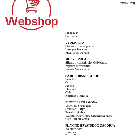
cetvrto, izm
Predgovor
Suradnici
UVODNI DIO
Sto pruzaju nase planine
Nase planinarstvo
Planinar na pohodu
MEDVEDNICA
Sljeme i sredisnji dio Medvednice
Zapadna medvednica
Istocna Medvednica
SAMOBORSKO GORJE
Samobor
Ostrc
Japetic
Plesivica
Okic
Norsicka Plesivica
ZUMBERACKA GORA
Uspon na Svetu geru
Jecmiste i Plijes
Tuscak i okolica
Uzduzni putevi kroz Zumberacku goru
Ostali prilazi Zecaku
PLANINE HRVATSKOG ZAGORJA
Kalnicka gora
Ivanscica