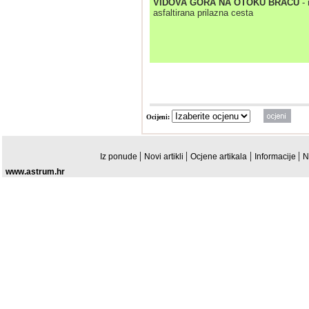
VIDOVA GORA NA OTOKU BRACU
- 
asfaltirana prilazna cesta
Ocijeni:
|
|
|
|
Iz ponude
Novi artikli
Ocjene artikala
Informacije
N
www.astrum.hr