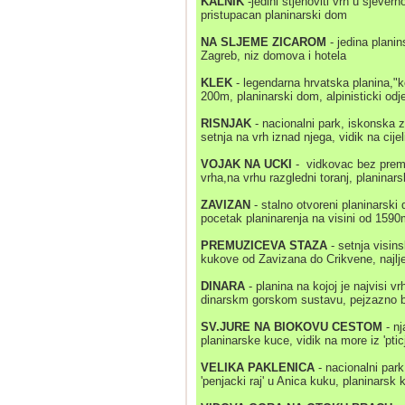
KALNIK
-jedini stjenoviti vrh u sjever
pristupacan planinarski dom
NA SLJEME ZICAROM
- jedina planin
Zagreb, niz domova i hotela
KLEK
- legendarna hrvatska planina,"k
200m, planinarski dom, alpinisticki od
RISNJAK
- nacionalni park, iskonska z
setnja na vrh iznad njega, vidik na cijel
VOJAK NA UCKI
- vidkovac bez premca
vrha,na vrhu razgledni toranj, planinarsk
ZAVIZAN
- stalno otvoreni planinarski 
pocetak planinarenja na visini od 159
PREMUZICEVA STAZA
- setnja visi
kukove od Zavizana do Crikvene, najlj
DINARA
- planina na kojoj je najvisi v
dinarskm gorskom sustavu, pejzazno b
SV.JURE NA BIOKOVU CESTOM
- nj
planinarske kuce, vidik na more iz 'ptic
VELIKA PAKLENICA
- nacionalni park
'penjacki raj' u Anica kuku, planinarsk 