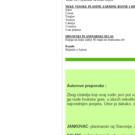
NEKE VISOKE PLANINE ZAPADNE BOSNE I 
Sator
Cincar
Troglav
Tusnica
Cabulja
Cvrsnica
Cran planina
HRVATSKI PLANINARSKI ATLAS
Knjiga na kraju sadrzi 40 mapa na stranicama A4
Kazalo
Biljeske o Autoru
Autorove preporuke :
Zbog citatelja koji ovaj vodic prvi put u
ga nude hvatske gore, u iducih nekolik
najvrednijim posjeta. Izbor je dakako, s
JANKOVAC
- planinarski raj Slavonije