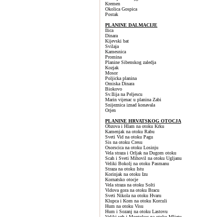
Kremen
Okolica Gospica
Postak
PLANINE DALMACIJE
Ilica
Dinara
Kijevski bat
Svilaja
Kamesnica
Promina
Planine Sibenskog zaledja
Kozjak
Mosor
Poljicka planina
Omiska Dinara
Biokovo
Sv.Ilija na Peljescu
Marin vijenac u planina Zabi
Snijeznica iznad konavala
Orjen
PLANINE HRVATSKOG OTOCJA
Obzova i Hlam na otoku Krku
Kamenjak na otoku Rabu
Sveti Vid na otoku Pagu
Sis na otoku Cresu
Osorscica na otoku Losinju
Vela straza i Orljak na Dugom otoku
Scah i Sveti Mihovil na otoku Ugljanu
Veliki Bokolj na otoku Pasmanu
Straza na otoku Istu
Korinjak na otoku Izu
Kornatsko otocje
Vela straza na otoku Solti
Vidova gora na otoku Bracu
Sveti Nikola na otoku Hvaru
Klupca i Kom na otoku Korculi
Hum na otoku Visu
Hum i Sozanj na otoku Lastovu
Veliki vrh i Montokuc na otoku Mljetu