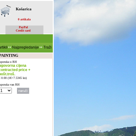
Košarica
0 artikala
PayPal
Credit card
rtikli
Najpregledanije
Traži
 PAINTING
Isporuka u RH
ugovorna cijena
contracted price +
pošt.troš.
€ 0.00 (1€=7.5345 kn)
Isporuka van RH