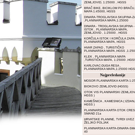
ZEMLJOVID, 1:25000 , HGSS
BRAČ BIKE, BICIKLOM PO BRAČU,
MAPA 1:45000, HGSS
DINARA-TROGLAVSKA SKUPINA-Z
,PLANINARSKA MAPA,1:25000
DINARA - TROGLAVSKA SKUPINA -
ISTOK , PLANINARSKA MAPA,
ZEMLJOVID , 1:25000 , HGSS
KORČULA ISTOK I KORČULA ZAPA
PLANINARSKA MAPA, HGSS
HVAR ZAPAD , TURISTIČKO
PLANINARSKA MAPA ,HGSS ,1:25
KLEK , PLANINARSKA MAPA
,TURISTIČKA MAPA, 1:25000 ,HGS
KARLOVAC-DUGA RESA ,
PLANINARSKA MAPA,1:25000 HGS
Najpreledanije
MOSOR PLANINARSKA KARTA 1:2
BIOKOVO ZEMLJOVID (HGSS)
OTOK VIS PLANINARSKI ZEMLJOVI
HGSS )
KAMEŠNICA , KAMESNICA ( IZDAN
HGSS )
PLANINARSKA KARTA OTOK CRES 
SMAND 21a
HRVATSKE PLANINE, TVRDI UVEZ -
ŽELJKO POLJAK
PLANINARSKA KARTA-DINARA-SM
40