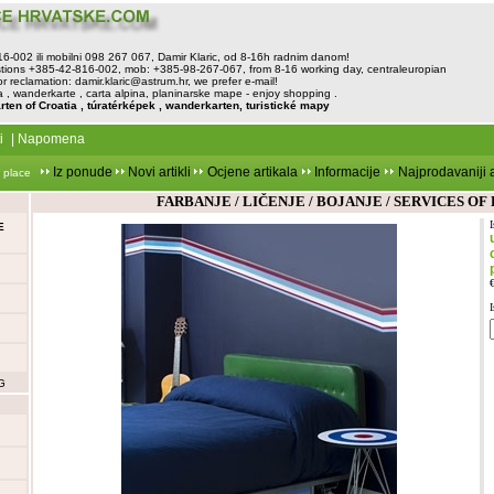
816-002 ili mobilni 098 267 067, Damir Klaric, od 8-16h radnim danom!
tions +385-42-816-002, mob: +385-98-267-067, from 8-16 working day, centraleuropian
or reclamation:
damir.klaric@astrum.hr
, we prefer e-mail!
, wanderkarte , carta alpina, planinarske mape - enjoy shopping .
rten of Croatia , túratérképek , wanderkarten, turistické mapy
i
|
Napomena
Iz ponude
Novi artikli
Ocjene artikala
Informacije
Najprodavaniji a
 place
FARBANJE / LIČENJE / BOJANJE / SERVICES OF
E
G