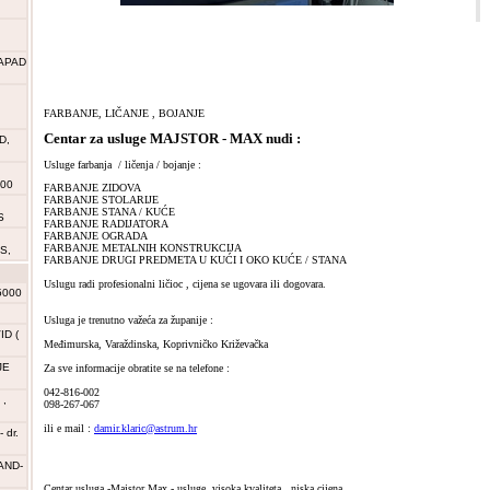
APAD
FARBANJE, LIČANJE , BOJANJE
Centar za usluge MAJSTOR - MAX nudi :
D,
Usluge farbanja / ličenja / bojanje :
000
FARBANJE ZIDOVA
FARBANJE STOLARIJE
FARBANJE STANA / KUĆE
S
FARBANJE RADIJATORA
FARBANJE OGRADA
FARBANJE METALNIH KONSTRUKCIJA
S,
FARBANJE DRUGI PREDMETA U KUĆI I OKO KUĆE / STANA
Uslugu radi profesionalni ličioc , cijena se ugovara ili dogovara.
5000
Usluga je trenutno važeća za županije :
D (
Međimurska, Varaždinska, Koprivničko Križevačka
JE
Za sve informacije obratite se na telefone :
042-816-002
,
098-267-067
ili e mail :
damir.klaric@astrum.hr
 dr.
AND-
Centar usluga -Majstor Max - usluge, visoka kvaliteta , niska cijena.