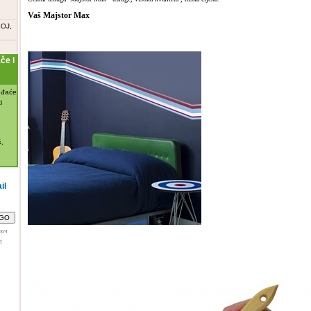
Vaš Majstor Max
OJ,
e i
đaće
i

,
il
t