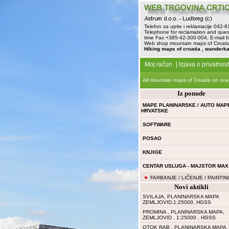
Telefon za upite i reklamacije 042-
Telephone for reclamation and ques
time Fax +385-42-300-004, E-mail f
Web shop mountain maps of Croatia 
Hiking maps of croatia , wanderka
Moj račun
|
Izjava o privatnost
All mountain maps of Croatia on one
Iz ponude
MAPE PLANINARSKE / AUTO MAP
HRVATSKE
SOFTWARE
POSAO
KNJIGE
CENTAR USLUGA - MAJSTOR MAX
FARBANJE / LIČENJE / PAINTIN
Novi aktikli
SVILAJA, PLANINARSKA MAPA
ZEMLJOVID,1:25000, HGSS
PROMINA , PLANINARSKA MAPA,
ZEMLJOVID , 1:25000 , HGSS
OTOK RAB , PLANINARSKA MAPA,