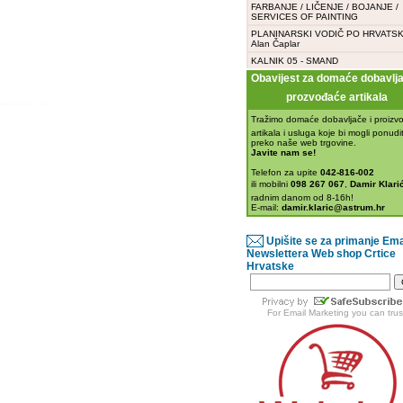
FARBANJE / LIČENJE / BOJANJE /
SERVICES OF PAINTING
PLANINARSKI VODIČ PO HRVATSK
Alan Čaplar
KALNIK 05 - SMAND
Obavijest za domaće dobavljač
prozvođaće artikala
Tražimo domaće dobavljače i proizvo
artikala i usluga koje bi mogli ponudit
preko naše web trgovine.
Javite nam se!
Telefon za upite
042-816-002
ili mobilni
098 267 067
,
Damir Klarić
radnim danom od 8-16h!
E-mail:
damir.klaric@astrum.hr
Upišite se za primanje Ema
Newslettera Web shop Crtice
Hrvatske
For
Email Marketing
you can trus