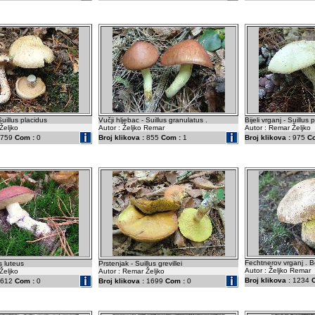
Suillus placidus
Vučji hljebac - Suillus granulatus .
Bijeli vrganj - Suillus 
Željko
Autor : Željko Remar
Autor : Remar Željko
759
Com :
0
Broj klikova :
855
Com :
1
Broj klikova :
975
C
Fechtnerov vrganj . Bo
s luteus
Prstenjak - Suillus grevillei
Autor : Željko Remar
Željko
Autor : Remar Željko
Broj klikova :
1234
612
Com :
0
Broj klikova :
1699
Com :
0