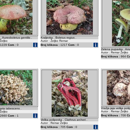
 . Aureoboletus gentilis .
Kraljevka . Boletus regius .
Željko
Autor : Željko Remar
1229
Com :
0
Broj klikova :
1217
Com :
0
Zelena pupavka . Ama
Autor : Remar Željko
Broj klikova :
964
C
Vražja jaja velike poli
laria tabescens .
Autor : Remar Željko
Željko
Broj klikova :
706
C
2660
Com :
1
Velika polipovka . Clathrus archeri .
Autor : Remar Željko
Broj klikova :
705
Com :
0