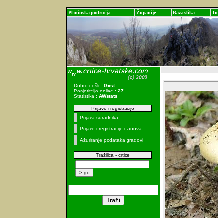
Planinska područja
Županije
Baza slika
Tu
Dobro došli :
Gost
Posjetitelja online :
27
Statistika :
AWstats
Prijave i registracije
Prijava suradnika
Prijave i registracije članova
Ažuriranje podataka gradovi
Tražilica - crtice