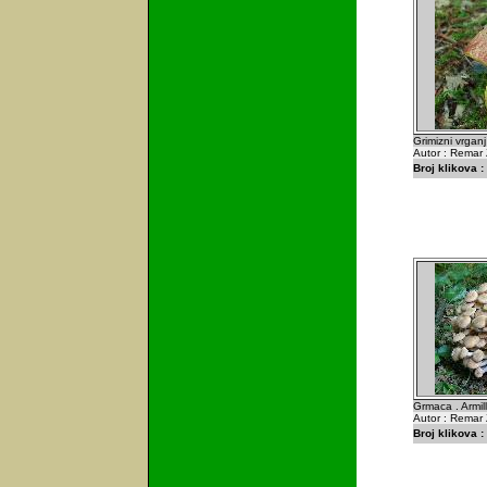
Grimizni vrganj
Autor : Remar 
Broj klikova :
Grmaca . Armil
Autor : Remar 
Broj klikova :