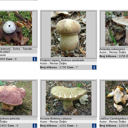
astrum) . Suha . Topolje.
Amanita rubescens
.05.2007
Autor : Remar Željko
Damir
Broj klikova :
1158
C
455
Com :
0
Proljetni vrganj. Boletus aestivalis
Autor : Remar Željko
Broj klikova :
1730
Com :
7
Boletus pinicola
Kovara Boletus calopus
Lisičica Cantharellus 
Željko
Autor : Remar Željko
Autor : Remar Željko
1802
Com :
0
Broj klikova :
1231
Com :
1
Broj klikova :
1223