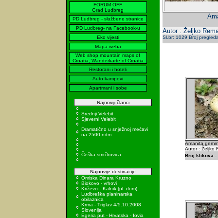
FORUM OFF
Grad Ludbreg
Ama
PD Ludbreg - službene stranice
PD Ludbreg- na Facebook-u
Autor : Željko Rema
Eko vijesti
Sl.br: 1029 Broj pregled
Mapa weba
Web shop mountain maps of
Croatia, Wanderkarte of Croatia
Restorani i hoteli
Auto kampovi
Apartmani i sobe
Najnoviji članci
Srednji Velebit
Sjeverni Velebit
Dramatično u snježnoj mećavi
na 2500 ndm
Amanita gemma
Autor : Željko
Češka smrčkovica
Broj klikova :
Najnovije destinacije
Omiska Dinara Kruzno
Biokovo - vrhovi
Križevci - Kalnik (pl. dom)
Ludbreška planinarska
obilaznica
Krma - Triglav 4/5.10.2008
Slovenija
Egeria put - Hrvatska - Iovia