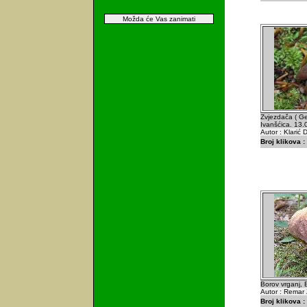
Možda će Vas zanimati
Zvjezdača ( Ge
Ivanšćica. 13
Autor : Klarić 
Broj klikova :
Borov vrganj, 
Autor : Remar 
Broj klikova :