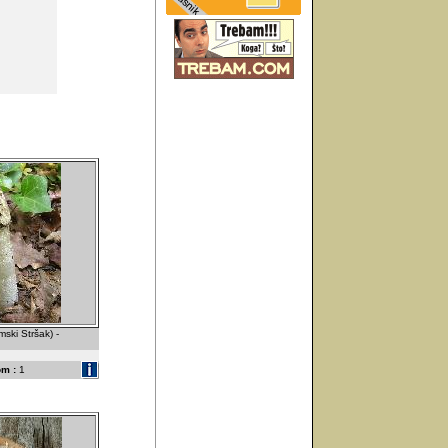
ski Stršak) -
m :
1