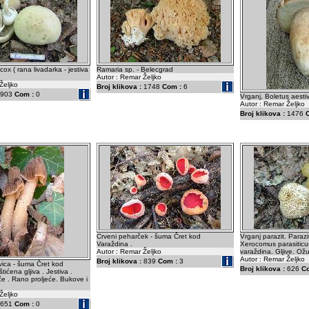
ox ( rana livadarka - jestiva
Ramaria sp. - Belecgrad
Autor : Remar Željko
Željko
Broj klikova :
1748
Com :
6
903
Com :
0
Vrganj, Boletus aestiv
Autor : Remar Željko
Broj klikova :
1476
Crveni peharček - šuma Čret kod
Vrganj parazit. Parazi
Varaždina .
Xerocomus parasiticu
Autor : Remar Željko
varaždina. Gljive. Ož
Autor : Remar Željko
Broj klikova :
839
Com :
3
ica - šuma Čret kod
Broj klikova :
626
C
tićena gljiva . Jestiva .
e . Rano proljeće. Bukove i
Željko
651
Com :
0