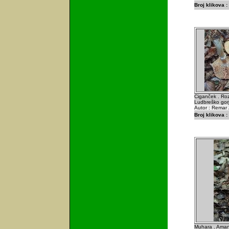
Broj klikova :
Ciganček . Rozi
Ludbreško gor
Autor : Remar 
Broj klikova :
Muhara . Amani