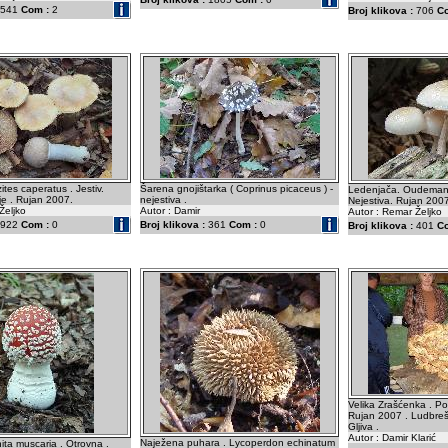
541
Com :
2
Broj klikova :
706
C
tes caperatus . Jestiv.
Šarena gnojištarka ( Coprinus picaceus ) -
Ledenjača. Oudemans
je . Rujan 2007.
nejestiva .
Nejestiva. Rujan 2007
Željko
Autor : Damir
Autor : Remar Željko
922
Com :
0
Broj klikova :
361
Com :
0
Broj klikova :
401
C
Velika Zrašćenka . Po
Rujan 2007 . Ludbrešk
Gljiva .
Autor : Damir Klarić
Naježena puhara . Lycoperdon echinatum
ta muscaria . Otrovna .