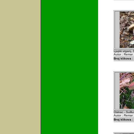
Ljupki vrganj, 
Autor : Remar 
Broj klikova :
Osinac - Suillu
Autor : Remar 
Broj klikova :