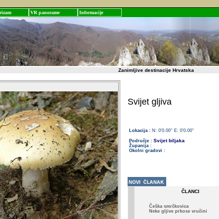
rizam
VR panorame
Informacije
Zanimljive destinacije Hrvatska
Svijet gljiva
Lokacija :
N: 0'0.00'' E: 0'0.00''
Svijet biljaka
Područje :
Županija :
Okolni gradovi :
ČLANCI
Češka smrčkovica
Neke gljive prkose vručini