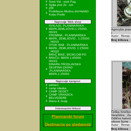
Sveti Vid - otok Pag
Spilja pod Zir - om
ZIR
Podkilavac-Mudna dol-Hahlići-
Kolac-Podki
Najnovije Web shop
SVILAJA, PLANINARSKA
MAPA ZEMLJOVID,1:25000,
Agrocybe praec
HGSS
)
PROMINA , PLANINARSKA
Autor : Remar 
MAPA, ZEMLJOVID , 1:25000
Broj klikova :
, HGSS
OTOK RAB , PLANINARSKA
MAPA, ZEMLJOVID, 1:25000
, HGSS
BRAČ BIKE, BICIKLOM PO
BRAČU, MAPA 1:45000,
HGSS
DINARA-TROGLAVSKA
SKUPINA-ZAPAD
,PLANINARSKA
MAPA,1:25000
Najnovije kampovi
admin1
camp mlaska
CAMP SEGET
CAMP VRANJICA
BELVEDERE
Diana & Josip
Interesantni linkovi
Češka Smrčkov
Varaždina . Zaš
Planinarski forum
Odlične kakvoč
vrbove šume .
Destinacije po gledanosti
Autor : Remar 
Broj klikova :