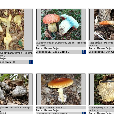
Izuzetno rijedak Dupainijev vrganj . Boletus
Pasji stršak . Mutinus
dupainii .
nejestiv .
Autor : Remar Željko
Autor : Remar Željko
Broj klikova :
2281
Com :
0
Broj klikova :
264
C
. Spathularia flavida . Veoma
koj .
Željko
263
Com :
0
phorus marzuolus - strogo
Blagva . Amanita cesarea .
Golemi primjerak Gork
Autor : Remar Željko
radicans .
Željko
Autor : Remar Željko
Broj klikova :
1805
Com :
0