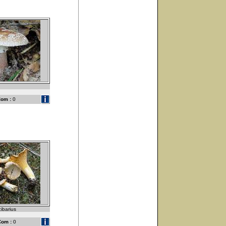
om :
0
cibarius
Com :
0