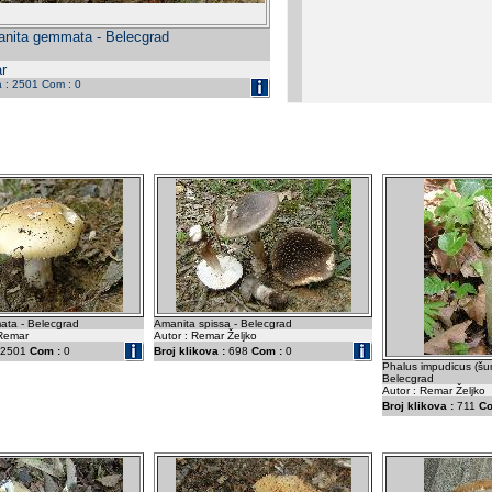
nita gemmata - Belecgrad
r
a : 2501 Com : 0
ta - Belecgrad
Amanita spissa - Belecgrad
 Remar
Autor : Remar Željko
2501
Com :
0
Broj klikova :
698
Com :
0
Phalus impudicus (šum
Belecgrad
Autor : Remar Željko
Broj klikova :
711
Co