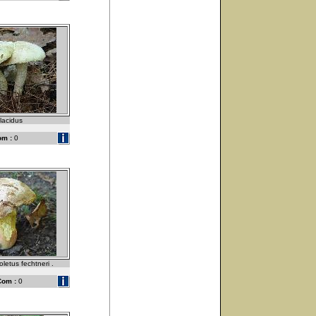
placidus
om :
0
letus fechtneri .
Com :
0