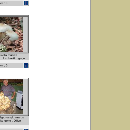
om :
0
iella mucida .
 . Ludbreško gorje .
om :
0
lyporus giganteus .
o gorje . Gljive .