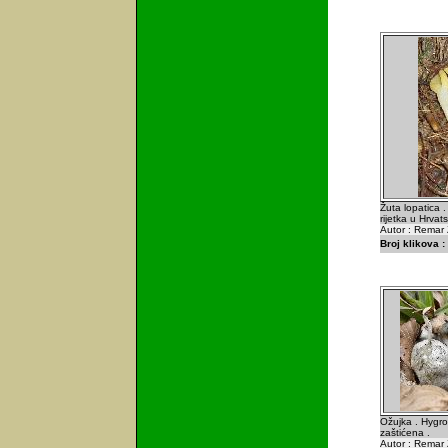
Žuta lopatica 
rijetka u Hrvats
Autor : Remar 
Broj klikova :
Ožujka . Hygro
zaštićena .
Autor : Remar 