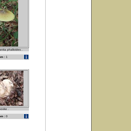
nita phalloides .
om :
1
povke .
om :
0