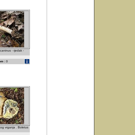
 caninus - rjedak -
om :
0
og vrganja . Boletus