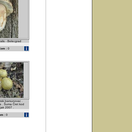
alis - Belecgrad
Com :
0
tski barsunovac .
s . Šuma Čret kod
ujak 2007 .
om :
0