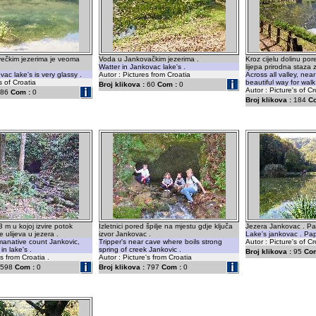
ečkim jezerima je veoma
Voda u Jankovačkim jezerima .
Kroz cijelu dolinu por
Watter in Jankovac lake's .
lijepa prirodna staza 
ac lake's is very glassy .
Autor : Pictures from Croatia
Across all valley, near
s of Croatia
beautiful way for walk
Broj klikova :
60
Com :
0
Autor : Picture's of Cr
86
Com :
0
Broj klikova :
184
C
 m u kojoj izvire potok
Izletnici pored špilje na mjestu gdje ključa
Jezera Jankovac . Pa
 ulijeva u jezera .
izvor Jankovac .
Lake's jankovac . Pap
anative count Jankovic,
Tripper's near cave where boils strong
Autor : Picture's of Cr
 in lake's .
spring of creek Jankovic .
Broj klikova :
95
Com
's from Croatia .
Autor : Picture's from Croatia
598
Com :
0
Broj klikova :
797
Com :
0