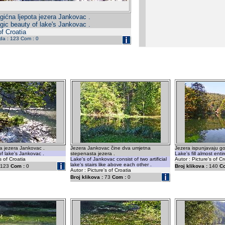
ićna ljepota jezera Jankovac .
ic beauty of lake's Jankovac .
of Croatia
eda : 123 Com : 0
a jezera Jankovac .
Jezera Jankovac čine dva umjetna
Jezera ispunjavaju go
f lake's Jankovac .
stepenasta jezera .
Lake's fill almost entir
s of Croatia
Lake's of Jankovac consist of two artificial
Autor : Picture's of Cr
lake's stairs like above each other .
123
Com :
0
Broj klikova :
140
C
Autor : Picture's of Croatia
Broj klikova :
73
Com :
0