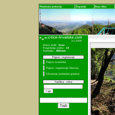
Planinska područja
Županije
Baza slika
Dobro došli :
Gost
Posjetitelja online :
19
Statistika :
AWstats
Prijave i registracije
Prijava suradnika
Prijave i registracije članova
Ažuriranje podataka gradovi
Tražilica - crtice