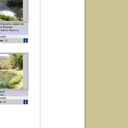
ed jezera nalazi se
za šetanje .
 lake's there is
 .
oatia
om :
0
puk .
uk .
oatia
 :
0