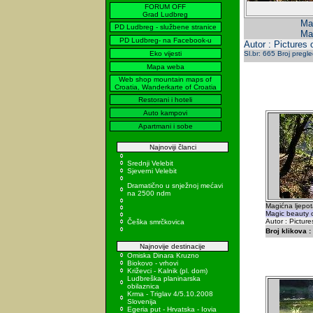
FORUM OFF
Grad Ludbreg
Mag
PD Ludbreg - službene stranice
Mag
PD Ludbreg- na Facebook-u
Autor : Pictures 
Eko vijesti
Sl.br: 665 Broj pregl
Mapa weba
Web shop mountain maps of
Croatia, Wanderkarte of Croatia
Restorani i hoteli
Auto kampovi
Apartmani i sobe
Najnoviji članci
Srednji Velebit
Sjeverni Velebit
Dramatično u snježnoj mećavi
na 2500 ndm
Magićna ljepot
Magic beauty o
Autor : Picture
Češka smrčkovica
Broj klikova :
Najnovije destinacije
Omiska Dinara Kruzno
Biokovo - vrhovi
Križevci - Kalnik (pl. dom)
Ludbreška planinarska
obilaznica
Krma - Triglav 4/5.10.2008
Slovenija
Egeria put - Hrvatska - Iovia