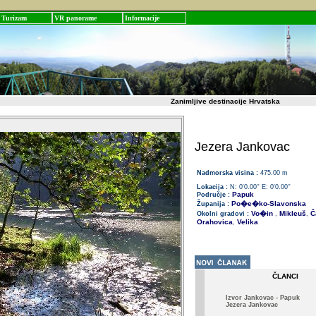
Turizam
VR panorame
Informacije
Zanimljive destinacije Hrvatska
Jezera Jankovac
Nadmorska visina :
475.00 m
Lokacija :
N: 0'0.00'' E: 0'0.00''
Papuk
Područje :
Po�e�ko-Slavonska
Županija :
Vo�in
Mikleuš
Ča
Okolni gradovi :
,
,
Orahovica
Velika
,
ČLANCI
Izvor Jankovac - Papuk
Jezera Jankovac