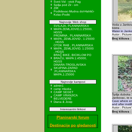
Sveti Vid - otok Pag
Spilja pod Zir - om
ZIR
Podkilavac-Mudna dol-Hahlići-
Kolac-Podki
Najnovije Web shop
Voda u Jankov
SVILAJA, PLANINARSKA
bistra .
MAPA ZEMLJOVID,1:25000,
Water in Jankov
HGSS
Autor : Picture
PROMINA , PLANINARSKA
Broj klikova :
MAPA, ZEMLJOVID , 1:25000
, HGSS
OTOK RAB , PLANINARSKA
MAPA, ZEMLJOVID, 1:25000
, HGSS
BRAČ BIKE, BICIKLOM PO
BRAČU, MAPA 1:45000,
HGSS
DINARA-TROGLAVSKA
SKUPINA-ZAPAD
,PLANINARSKA
MAPA,1:25000
Najnovije kampovi
admin1
camp mlaska
CAMP SEGET
Špilja duboka 3
CAMP VRANJICA
Jankovac, te se
BELVEDERE
Cave where em
Diana & Josip
and after instill
Autor : Picture
Interesantni linkovi
Broj klikova :
Planinarski forum
Destinacije po gledanosti