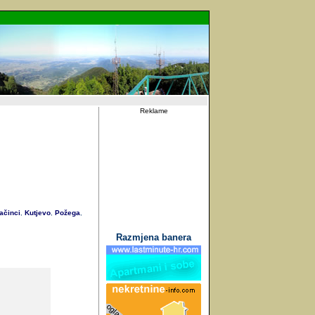
Reklame
činci
Kutjevo
Požega
,
,
,
Razmjena banera