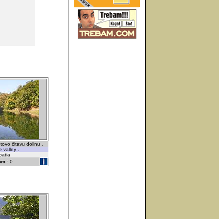
tovo čitavu dolinu .
e valley .
oatia
om :
0