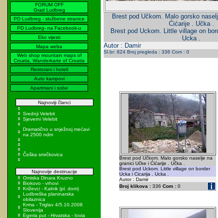
FORUM OFF
Grad Ludbreg
Brest pod Učkom. Malo gorsko naselje
PD Ludbreg - službene stranice
Ćićarije . Učka .
PD Ludbreg- na Facebook-u
Brest pod Uckom. Little village on bord
Eko vijesti
Ucka .
Autor : Damir
Mapa weba
Sl.br: 824 Broj pregleda : 336 Com : 0
Web shop mountain maps of
Croatia, Wanderkarte of Croatia
Restorani i hoteli
Auto kampovi
Apartmani i sobe
Najnoviji članci
Srednji Velebit
Sjeverni Velebit
Dramatično u snježnoj mećavi
na 2500 ndm
Češka smrčkovica
Brest pod Učkom. Malo gorsko naselje na
granici Učke i Ćićarije . Učka .
Brest pod Uckom. Little village on border
Najnovije destinacije
Ucka i Cicarija . Ucka .
Omiska Dinara Kruzno
Autor : Damir
Biokovo - vrhovi
Broj klikova :
336
Com :
0
Križevci - Kalnik (pl. dom)
Ludbreška planinarska
obilaznica
Krma - Triglav 4/5.10.2008
Slovenija
Egeria put - Hrvatska - Iovia