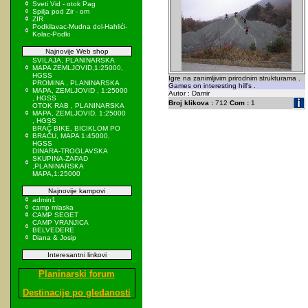
Sveti Vid - otok Pag
Spilja pod Zir - om
ZIR
Podkilavac-Mudna dol-Hahlići-
Kolac-Podki
Najnovije Web shop
SVILAJA, PLANINARSKA
MAPA ZEMLJOVID,1:25000,
HGSS
Igre na zanimljivim prirodnim strukturama .
PROMINA , PLANINARSKA
Games on interesting hill's .
MAPA, ZEMLJOVID , 1:25000
Autor : Damir
, HGSS
Broj klikova :
712
Com :
1
OTOK RAB , PLANINARSKA
MAPA, ZEMLJOVID, 1:25000
, HGSS
BRAČ BIKE, BICIKLOM PO
BRAČU, MAPA 1:45000,
HGSS
DINARA-TROGLAVSKA
SKUPINA-ZAPAD
,PLANINARSKA
MAPA,1:25000
Najnovije kampovi
admin1
camp mlaska
CAMP SEGET
CAMP VRANJICA
BELVEDERE
Diana & Josip
Interesantni linkovi
Planinarski forum
Destinacije po gledanosti