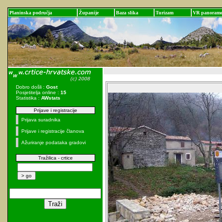
Planinska područja
Županije
Baza slika
Turizam
VR panoram
Dobro došli :
Gost
Posjetitelja online :
15
Statistika :
AWstats
Prijave i registracije
Prijava suradnika
Prijave i registracije članova
Ažuriranje podataka gradovi
Tražilica - crtice