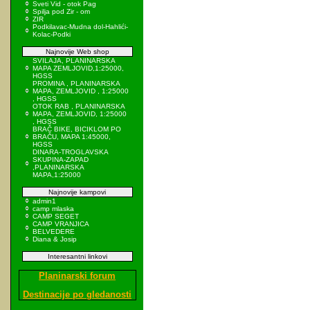
Sveti Vid - otok Pag
Spilja pod Zir - om
ZIR
Podkilavac-Mudna dol-Hahlići-
Kolac-Podki
Najnovije Web shop
SVILAJA, PLANINARSKA
MAPA ZEMLJOVID,1:25000,
HGSS
PROMINA , PLANINARSKA
MAPA, ZEMLJOVID , 1:25000
, HGSS
OTOK RAB , PLANINARSKA
MAPA, ZEMLJOVID, 1:25000
, HGSS
BRAČ BIKE, BICIKLOM PO
BRAČU, MAPA 1:45000,
HGSS
DINARA-TROGLAVSKA
SKUPINA-ZAPAD
,PLANINARSKA
MAPA,1:25000
Najnovije kampovi
admin1
camp mlaska
CAMP SEGET
CAMP VRANJICA
BELVEDERE
Diana & Josip
Interesantni linkovi
Planinarski forum
Destinacije po gledanosti