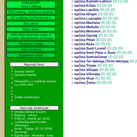
(0)
(1) (0)
općina Kaštelir-Labinci
FORUM OFF
(0)
(0) (0)
općina Kršan
Grad Ludbreg
(0)
(0) (0)
općina Lanišće
PD Ludbreg - službene stranice
(0)
(0) (0)
općina ližnjan
PD Ludbreg- na Facebook-u
(0)
(0) (0)
općina Lupoglav
(0)
(0) (0)
općina Marčana
Eko vijesti
(0)
(0) (0)
općina Medulin
Mapa weba
(0)
(0) (0)
općina Motovun
Web shop mountain maps of
(0)
(0) (0)
općina Oprtalj
Croatia, Wanderkarte of Croatia
(0)
(0) (0)
općina Pićan
Restorani i hoteli
(0)
(0) (0)
općina Raša
(0)
(0) (0)
općina Sveti Lovreč
Auto kampovi
(0)
(0) (0)
općina Sveti Petar u Šumi
Apartmani i sobe
(0)
(0) (0)
općina Svetvinčenat
(0)
(
općina Tar-Vabriga (Torre-Abrega)
Najnoviji članci
(0)
(0) (0)
općina Tinjan
(0)
(0) (0)
općina Višnjan
Srednji Velebit
(0)
(0) (0)
općina Vižinada
Sjeverni Velebit
(0)
(0) (0)
općina Vrsar
Dramatično u snježnoj mećavi
(0)
(0) (0)
općina Žminj
na 2500 ndm
Češka smrčkovica
Najnovije destinacije
Omiska Dinara Kruzno
Biokovo - vrhovi
Križevci - Kalnik (pl. dom)
Ludbreška planinarska
obilaznica
Krma - Triglav 4/5.10.2008
Slovenija
Egeria put - Hrvatska - Iovia