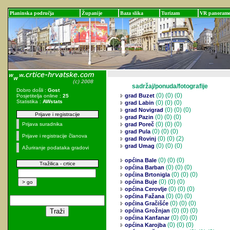
Planinska područja
Županije
Baza slika
Turizam
VR panoram
sadržaj/ponuda/fotografije
Dobro došli :
Gost
(0)
(0) (0)
grad Buzet
Posjetitelja online :
25
Statistika :
AWstats
(0)
(0) (0)
grad Labin
(0)
(0) (0)
grad Novigrad
Prijave i registracije
(0)
(0) (0)
grad Pazin
(0)
(0) (0)
Prijava suradnika
grad Poreč
(0)
(0) (0)
grad Pula
Prijave i registracije članova
(0)
(0) (2)
grad Rovinj
(0)
(0) (0)
grad Umag
Ažuriranje podataka gradovi
(0)
(0) (0)
općina Bale
Tražilica - crtice
(0)
(0) (0)
općina Barban
(0)
(0) (0)
općina Brtonigla
(0)
(0) (0)
općina Buje
(0)
(0) (0)
općina Cerovlje
(0)
(0) (0)
općina Fažana
(0)
(0) (0)
općina Gračišće
(0)
(0) (0)
općina Grožnjan
(0)
(0) (0)
općina Kanfanar
(0)
(0) (0)
općina Karojba