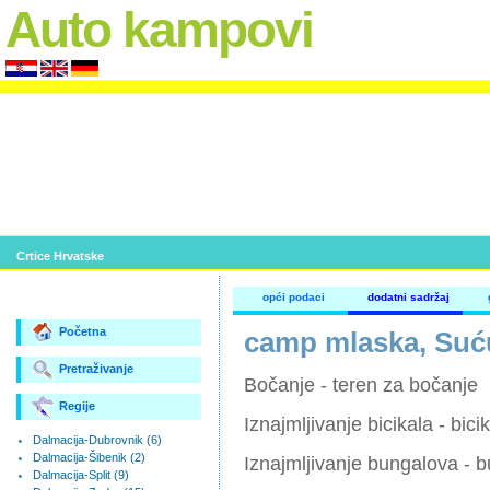
Auto kampovi
Crtice Hrvatske
opći podaci
dodatni sadržaj
Početna
camp mlaska, Suć
Pretraživanje
Bočanje - teren za bočanje
Regije
Iznajmljivanje bicikala - bicik
Dalmacija-Dubrovnik (6)
Dalmacija-Šibenik (2)
Iznajmljivanje bungalova - b
Dalmacija-Split (9)