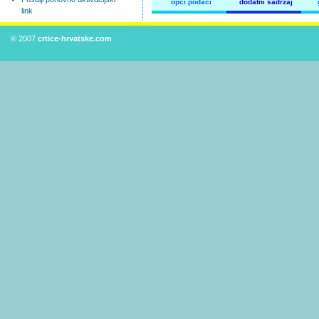
opći podaci
dodatni sadržaj
link
© 2007
crtice-hrvatske.com