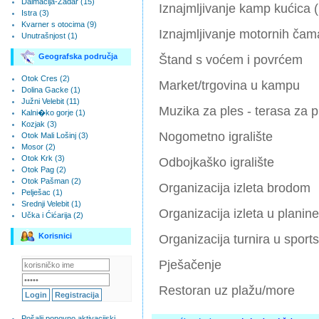
Dalmacija-Zadar (15)
Iznajmljivanje kamp kućica 
Istra (3)
Kvarner s otocima (9)
Iznajmljivanje motornih ča
Unutrašnjost (1)
Geografska područja
Štand s voćem i povrćem
Otok Cres (2)
Market/trgovina u kampu
Dolina Gacke (1)
Južni Velebit (11)
Muzika za ples - terasa za p
Kalni�ko gorje (1)
Kozjak (3)
Nogometno igralište
Otok Mali Lošinj (3)
Mosor (2)
Otok Krk (3)
Odbojkaško igralište
Otok Pag (2)
Otok Pašman (2)
Organizacija izleta brodom
Pelješac (1)
Srednji Velebit (1)
Organizacija izleta u planine
Učka i Ćićarija (2)
Korisnici
Organizacija turnira u sport
Pješačenje
Restoran uz plažu/more
Pošalji ponovno aktivacijski