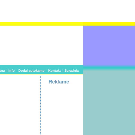
tna
|
Info
|
Dodaj autokamp
|
Kontakt
|
Suradnja
Reklame