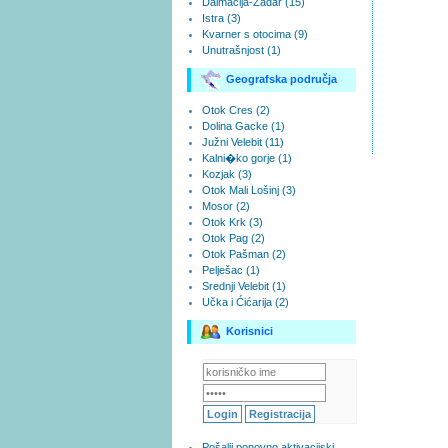
Dalmacija-Zadar (15)
Istra (3)
Kvarner s otocima (9)
Unutrašnjost (1)
Geografska područja
Otok Cres (2)
Dolina Gacke (1)
Južni Velebit (11)
Kalni�ko gorje (1)
Kozjak (3)
Otok Mali Lošinj (3)
Mosor (2)
Otok Krk (3)
Otok Pag (2)
Otok Pašman (2)
Pelješac (1)
Srednji Velebit (1)
Učka i Ćićarija (2)
Korisnici
Pošalji ponovno aktivacijski