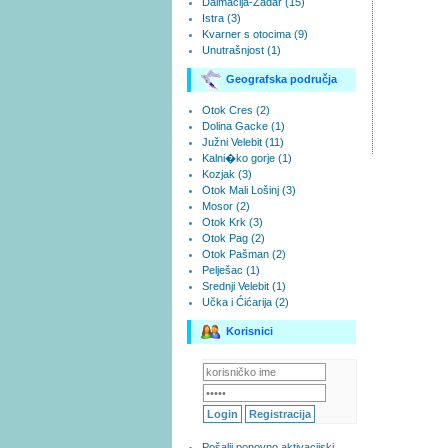
Dalmacija-Zadar (15)
Istra (3)
Kvarner s otocima (9)
Unutrašnjost (1)
Geografska područja
Otok Cres (2)
Dolina Gacke (1)
Južni Velebit (11)
Kalni�ko gorje (1)
Kozjak (3)
Otok Mali Lošinj (3)
Mosor (2)
Otok Krk (3)
Otok Pag (2)
Otok Pašman (2)
Pelješac (1)
Srednji Velebit (1)
Učka i Ćićarija (2)
Korisnici
Pošalji ponovno aktivacijski