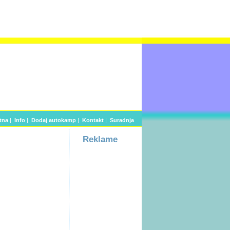
tna
|
Info
|
Dodaj autokamp
|
Kontakt
|
Suradnja
Reklame