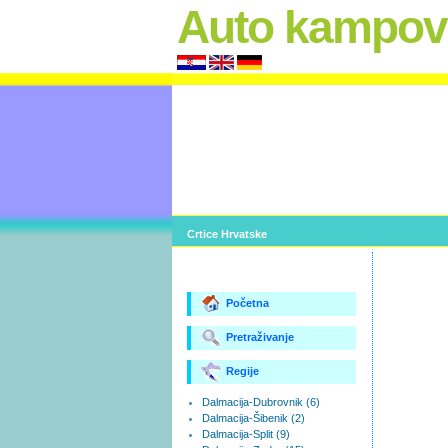
Auto kampov
Crtice Hrvatske
Početna
Pretraživanje
Regije
Dalmacija-Dubrovnik (6)
Dalmacija-Šibenik (2)
Dalmacija-Split (9)