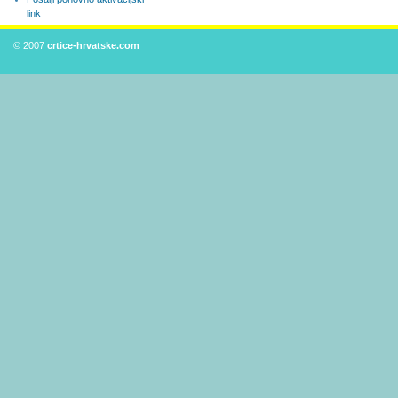
link
© 2007
crtice-hrvatske.com