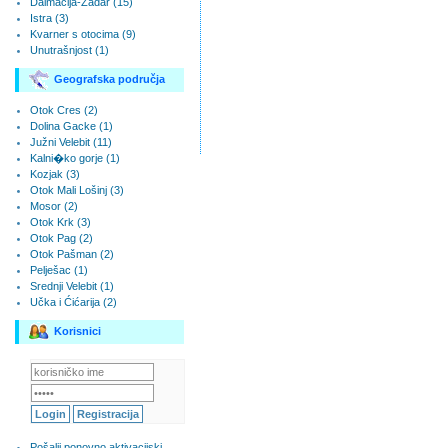
Dalmacija-Zadar (15)
Istra (3)
Kvarner s otocima (9)
Unutrašnjost (1)
Geografska područja
Otok Cres (2)
Dolina Gacke (1)
Južni Velebit (11)
Kalni�ko gorje (1)
Kozjak (3)
Otok Mali Lošinj (3)
Mosor (2)
Otok Krk (3)
Otok Pag (2)
Otok Pašman (2)
Pelješac (1)
Srednji Velebit (1)
Učka i Ćićarija (2)
Korisnici
Pošalji ponovno aktivacijski