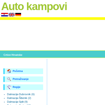
Auto kampovi
Crtice Hrvatske
Početna
Pretraživanje
Regije
Dalmacija-Dubrovnik (6)
Dalmacija-Šibenik (2)
Dalmacija-Split (9)