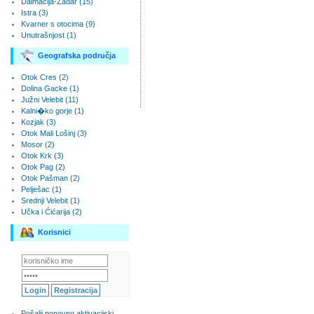
Dalmacija-Zadar (15)
Istra (3)
Kvarner s otocima (9)
Unutrašnjost (1)
Geografska područja
Otok Cres (2)
Dolina Gacke (1)
Južni Velebit (11)
Kalni�ko gorje (1)
Kozjak (3)
Otok Mali Lošinj (3)
Mosor (2)
Otok Krk (3)
Otok Pag (2)
Otok Pašman (2)
Pelješac (1)
Srednji Velebit (1)
Učka i Ćićarija (2)
Korisnici
Pošalji ponovno aktivacijski