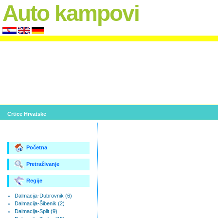
Auto kampovi
Crtice Hrvatske
Početna
Pretraživanje
Regije
Dalmacija-Dubrovnik (6)
Dalmacija-Šibenik (2)
Dalmacija-Split (9)