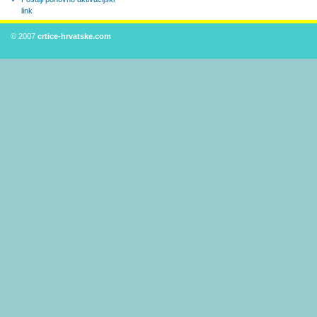
link
© 2007
crtice-hrvatske.com