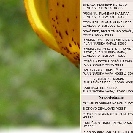
SVILAJA, PLANINARSKA MAPA
ZEMLJOVID,1:25000, HGSS
PROMINA , PLANINARSKA MAPA,
ZEMLJOVID , 1:25000 , HGSS
OTOK RAB , PLANINARSKA MAPA,
ZEMLJOVID, 1:25000 , HGSS
BRAČ BIKE, BICIKLOM PO BRAČU,
MAPA 1:45000, HGSS
DINARA-TROGLAVSKA SKUPINA-Z
,PLANINARSKA MAPA,1:25000
DINARA - TROGLAVSKA SKUPINA -
ISTOK , PLANINARSKA MAPA,
ZEMLJOVID , 1:25000 , HGSS
KORČULA ISTOK I KORČULA ZAPA
PLANINARSKA MAPA, HGSS
HVAR ZAPAD , TURISTIČKO
PLANINARSKA MAPA ,HGSS ,1:25
KLEK , PLANINARSKA MAPA
,TURISTIČKA MAPA, 1:25000 ,HGS
KARLOVAC-DUGA RESA ,
PLANINARSKA MAPA,1:25000 HGS
Najpreledanije
MOSOR PLANINARSKA KARTA 1:2
BIOKOVO ZEMLJOVID (HGSS)
OTOK VIS PLANINARSKI ZEMLJOVI
HGSS )
KAMEŠNICA , KAMESNICA ( IZDAN
HGSS )
PLANINARSKA KARTA OTOK CRES 