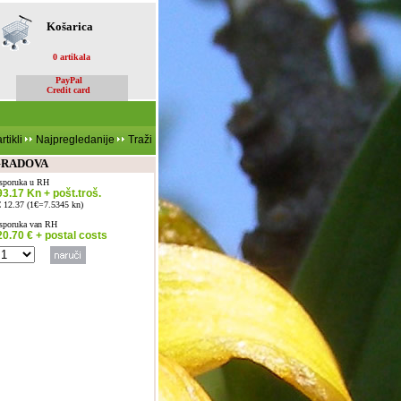
Košarica
0 artikala
PayPal
Credit card
rtikli
Najpregledanije
Traži
 GRADOVA
Isporuka u RH
93.17 Kn + pošt.troš.
€ 12.37 (1€=7.5345 kn)
Isporuka van RH
20.70 € + postal costs