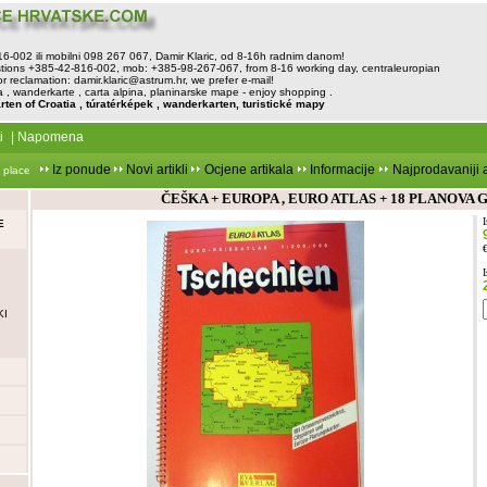
816-002 ili mobilni 098 267 067, Damir Klaric, od 8-16h radnim danom!
tions +385-42-816-002, mob: +385-98-267-067, from 8-16 working day, centraleuropian
or reclamation:
damir.klaric@astrum.hr
, we prefer e-mail!
, wanderkarte , carta alpina, planinarske mape - enjoy shopping .
rten of Croatia , túratérképek , wanderkarten, turistické mapy
i
|
Napomena
Iz ponude
Novi artikli
Ocjene artikala
Informacije
Najprodavaniji a
 place
ČEŠKA + EUROPA , EURO ATLAS + 18 PLANOVA
E
KI