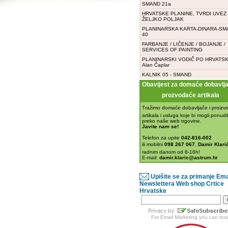
SMAND 21a
HRVATSKE PLANINE, TVRDI UVEZ -
ŽELJKO POLJAK
PLANINARSKA KARTA-DINARA-SM
40
FARBANJE / LIČENJE / BOJANJE /
SERVICES OF PAINTING
PLANINARSKI VODIČ PO HRVATSK
Alan Čaplar
KALNIK 05 - SMAND
Obavijest za domaće dobavljač
prozvođaće artikala
Tražimo domaće dobavljače i proizvo
artikala i usluga koje bi mogli ponudit
preko naše web trgovine.
Javite nam se!
Telefon za upite
042-816-002
ili mobilni
098 267 067
,
Damir Klarić
radnim danom od 8-16h!
E-mail:
damir.klaric@astrum.hr
Upišite se za primanje Ema
Newslettera Web shop Crtice
Hrvatske
For
Email Marketing
you can trus