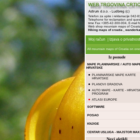
Telefon za upite i reklamacije 042-
Telephone for reclamation and ques
time Fax +385-42-300-004, E-mail f
Web shop mountain maps of Croatia 
Hiking maps of croatia , wanderka
Moj račun
|
Izjava o privatnost
All mountain maps of Croatia on one
Iz ponude
MAPE PLANINARSKE / AUTO MAP
HRVATSKE
PLANINARSKE MAPE KARTE
HRVATSKE
PLANOVI GRADOVA
AUTO MAPE - KARTE - HRVATS
PROGRAM
ATLASI EUROPE
SOFTWARE
POSAO
KNJIGE
CENTAR USLUGA - MAJSTOR MAX
Novi aktikli