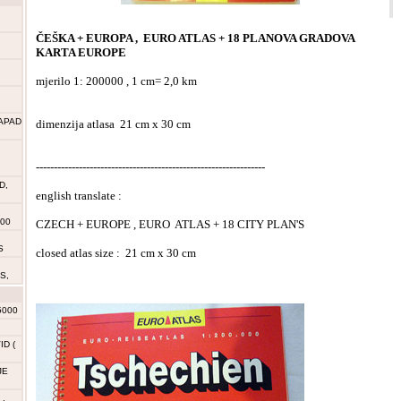
ČEŠKA + EUROPA , EURO ATLAS + 18 PLANOVA GRADOVA
KARTA EUROPE
mjerilo 1: 200000 , 1 cm= 2,0 km
APAD
dimenzija atlasa 21 cm x 30 cm
----------------------------------------------------------------
D,
english translate :
000
CZECH + EUROPE , EURO ATLAS + 18 CITY PLAN'S
S
closed atlas size : 21 cm x 30 cm
S,
5000
D (
JE
,