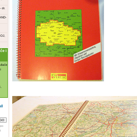
 dr.
AND-
OJ,
e i
đaće
i

,
il
t