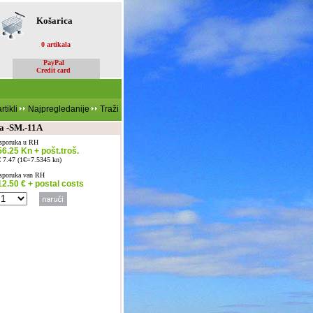
Košarica
0 artikala
PayPal
Credit card
rtikli
Najpregledanije
Traži
a -SM.-11A
Isporuka u RH
56.25 Kn + pošt.troš.
€ 7.47 (1€=7.5345 kn)
Isporuka van RH
12.50 € + postal costs