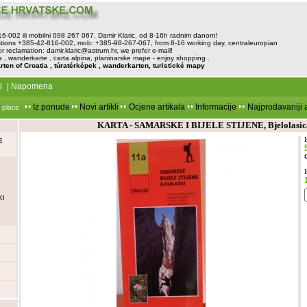
816-002 ili mobilni 098 267 067, Damir Klaric, od 8-16h radnim danom!
tions +385-42-816-002, mob: +385-98-267-067, from 8-16 working day, centraleuropian
or reclamation:
damir.klaric@astrum.hr
, we prefer e-mail!
, wanderkarte , carta alpina, planinarske mape - enjoy shopping .
rten of Croatia , túratérképek , wanderkarten, turistické mapy
i
|
Napomena
Iz ponude
Novi artikli
Ocjene artikala
Informacije
Najprodavaniji a
 place
KARTA - SAMARSKE I BIJELE STIJENE, Bjelolasic
E
KI