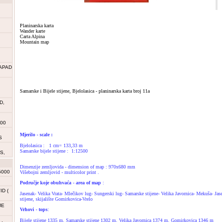
Planinarska karta
Wander karte
Carta Alpina
Mountain map
APAD
Samarske i Bijele stijene, Bjelolasica - planinarska karta broj 11a
D,
000
Mjerilo - scale :
S
Bjelolasica : 1 cm= 133,33 m
Samarske bijele stijene : 1:12500
S,
Dimenzije zemljovida - dimension of map : 970x680 mm
5000
Višebojni zemljovid - multicolor print .
Područje koje obuhvaća - area of map
:
D (
Jasenak- Velika Vrata- Mlečikov lug- Sungerski lug- Samarske stijene- Velika Javornica- Mekuša- Jase
stijene, skijalište Gomirkovica-Vrelo
JE
Vrhovi - tops
:
,
Bijele stijene 1335 m, Samarske stijene 1302 m, Velika Javornica 1374 m, Gomirkovica 1346 m