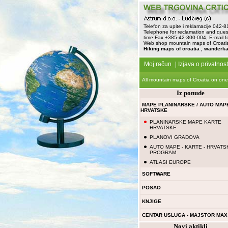
Telefon za upite i reklamacije 042-
Telephone for reclamation and ques
time Fax +385-42-300-004, E-mail f
Web shop mountain maps of Croatia 
Hiking maps of croatia , wanderka
Moj račun
|
Izjava o privatnost
All mountain maps of Croatia on one
Iz ponude
MAPE PLANINARSKE / AUTO MAP
HRVATSKE
PLANINARSKE MAPE KARTE
HRVATSKE
PLANOVI GRADOVA
AUTO MAPE - KARTE - HRVATS
PROGRAM
ATLASI EUROPE
SOFTWARE
POSAO
KNJIGE
CENTAR USLUGA - MAJSTOR MAX
Novi aktikli