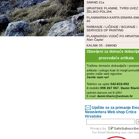
SMAND 21a
HRVATSKE PLANINE, TVRDI UVEZ -
ŽELJKO POLJAK
PLANINARSKA KARTA-DINARA-SM
40
FARBANJE / LIČENJE / BOJANJE /
SERVICES OF PAINTING
PLANINARSKI VODIČ PO HRVATSK
Alan Čaplar
KALNIK 05 - SMAND
Obavijest za domaće dobavljač
prozvođaće artikala
Tražimo domaće dobavljače i proizvo
artikala i usluga koje bi mogli ponudit
preko naše web trgovine.
Javite nam se!
Telefon za upite
042-816-002
ili mobilni
098 267 067
,
Damir Klarić
radnim danom od 8-16h!
E-mail:
damir.klaric@astrum.hr
Upišite se za primanje Ema
Newslettera Web shop Crtice
Hrvatske
For
Email Marketing
you can trus