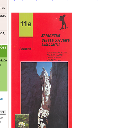
 dr.
AND-
OJ,
e i
đaće
i

,
il
t