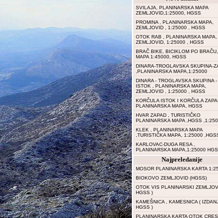
SVILAJA, PLANINARSKA MAPA
ZEMLJOVID,1:25000, HGSS
PROMINA , PLANINARSKA MAPA,
ZEMLJOVID , 1:25000 , HGSS
OTOK RAB , PLANINARSKA MAPA,
ZEMLJOVID, 1:25000 , HGSS
BRAČ BIKE, BICIKLOM PO BRAČU,
MAPA 1:45000, HGSS
DINARA-TROGLAVSKA SKUPINA-Z
,PLANINARSKA MAPA,1:25000
DINARA - TROGLAVSKA SKUPINA -
ISTOK , PLANINARSKA MAPA,
ZEMLJOVID , 1:25000 , HGSS
KORČULA ISTOK I KORČULA ZAPA
PLANINARSKA MAPA, HGSS
HVAR ZAPAD , TURISTIČKO
PLANINARSKA MAPA ,HGSS ,1:25
KLEK , PLANINARSKA MAPA
,TURISTIČKA MAPA, 1:25000 ,HGS
KARLOVAC-DUGA RESA ,
PLANINARSKA MAPA,1:25000 HGS
Najpreledanije
MOSOR PLANINARSKA KARTA 1:2
BIOKOVO ZEMLJOVID (HGSS)
OTOK VIS PLANINARSKI ZEMLJOVI
HGSS )
KAMEŠNICA , KAMESNICA ( IZDAN
HGSS )
PLANINARSKA KARTA OTOK CRES 