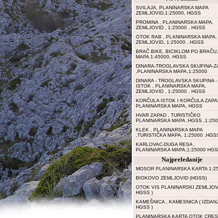
SVILAJA, PLANINARSKA MAPA
ZEMLJOVID,1:25000, HGSS
PROMINA , PLANINARSKA MAPA,
ZEMLJOVID , 1:25000 , HGSS
OTOK RAB , PLANINARSKA MAPA,
ZEMLJOVID, 1:25000 , HGSS
BRAČ BIKE, BICIKLOM PO BRAČU,
MAPA 1:45000, HGSS
DINARA-TROGLAVSKA SKUPINA-Z
,PLANINARSKA MAPA,1:25000
DINARA - TROGLAVSKA SKUPINA -
ISTOK , PLANINARSKA MAPA,
ZEMLJOVID , 1:25000 , HGSS
KORČULA ISTOK I KORČULA ZAPA
PLANINARSKA MAPA, HGSS
HVAR ZAPAD , TURISTIČKO
PLANINARSKA MAPA ,HGSS ,1:25
KLEK , PLANINARSKA MAPA
,TURISTIČKA MAPA, 1:25000 ,HGS
KARLOVAC-DUGA RESA ,
PLANINARSKA MAPA,1:25000 HGS
Najpreledanije
MOSOR PLANINARSKA KARTA 1:2
BIOKOVO ZEMLJOVID (HGSS)
OTOK VIS PLANINARSKI ZEMLJOVI
HGSS )
KAMEŠNICA , KAMESNICA ( IZDAN
HGSS )
PLANINARSKA KARTA OTOK CRES 