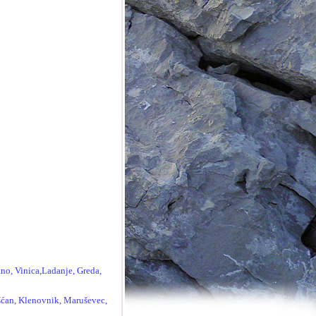
tno, Vinica,Ladanje, Greda,
šćan, Klenovnik, Maruševec,