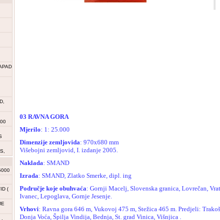
APAD
D,
03 RAVNA GORA
000
Mjerilo
: 1: 25.000
S
Dimenzije zemljovida
: 970x680 mm
Višebojni zemljovid, I. izdanje 2005.
S,
Naklada
: SMAND
5000
Izrada
: SMAND, Zlatko Smerke, dipl. ing
Područje koje obuhvaća
: Gornji Macelj, Slovenska granica, Lovrečan, Vra
D (
Ivanec, Lepoglava, Gornje Jesenje.
JE
Vrhovi
: Ravna gora 646 m, Vukovoj 475 m, Stežica 465 m. Predjeli: Trako
Donja Voća, Špilja Vindija, Bednja, St. grad Vinica, Višnjica .
,