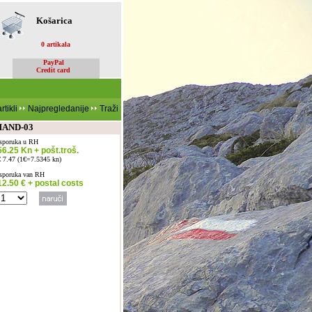
Košarica
0 artikala
PayPal
Credit card
rtikli
Najpregledanije
Traži
MAND-03
Isporuka u RH
56.25 Kn + pošt.troš.
€ 7.47 (1€=7.5345 kn)
Isporuka van RH
12.50 € + postal costs