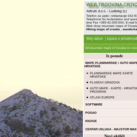
Telefon za upite i reklamacije 042-
Telephone for reclamation and ques
time Fax +385-42-300-004, E-mail f
Web shop mountain maps of Croatia 
Hiking maps of croatia , wanderka
Moj račun
|
Izjava o privatnost
All mountain maps of Croatia on one
Iz ponude
MAPE PLANINARSKE / AUTO MAP
HRVATSKE
PLANINARSKE MAPE KARTE
HRVATSKE
PLANOVI GRADOVA
AUTO MAPE - KARTE - HRVATS
PROGRAM
ATLASI EUROPE
SOFTWARE
POSAO
KNJIGE
CENTAR USLUGA - MAJSTOR MAX
Novi aktikli