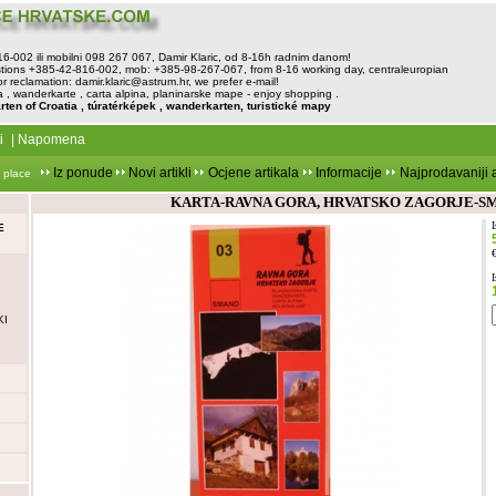
816-002 ili mobilni 098 267 067, Damir Klaric, od 8-16h radnim danom!
tions +385-42-816-002, mob: +385-98-267-067, from 8-16 working day, centraleuropian
or reclamation:
damir.klaric@astrum.hr
, we prefer e-mail!
, wanderkarte , carta alpina, planinarske mape - enjoy shopping .
rten of Croatia , túratérképek , wanderkarten, turistické mapy
i
|
Napomena
Iz ponude
Novi artikli
Ocjene artikala
Informacije
Najprodavaniji a
 place
KARTA-RAVNA GORA, HRVATSKO ZAGORJE-S
E
KI