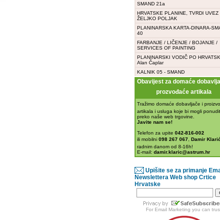
SMAND 21a
HRVATSKE PLANINE, TVRDI UVEZ -
ŽELJKO POLJAK
PLANINARSKA KARTA-DINARA-SM
40
FARBANJE / LIČENJE / BOJANJE /
SERVICES OF PAINTING
PLANINARSKI VODIČ PO HRVATSK
Alan Čaplar
KALNIK 05 - SMAND
Obavijest za domaće dobavljač
prozvođaće artikala
Tražimo domaće dobavljače i proizvo
artikala i usluga koje bi mogli ponudit
preko naše web trgovine.
Javite nam se!
Telefon za upite
042-816-002
ili mobilni
098 267 067
,
Damir Klarić
radnim danom od 8-16h!
E-mail:
damir.klaric@astrum.hr
Upišite se za primanje Ema
Newslettera Web shop Crtice
Hrvatske
For
Email Marketing
you can trus