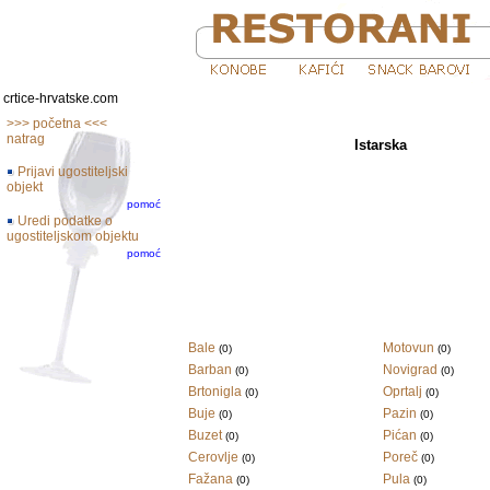
crtice-hrvatske.com
>>> početna <<<
natrag
Istarska
Prijavi ugostiteljski
objekt
pomoć
Uredi podatke o
ugostiteljskom objektu
pomoć
Bale
Motovun
(0)
(0)
Barban
Novigrad
(0)
(0)
Brtonigla
Oprtalj
(0)
(0)
Buje
Pazin
(0)
(0)
Buzet
Pićan
(0)
(0)
Cerovlje
Poreč
(0)
(0)
Fažana
Pula
(0)
(0)