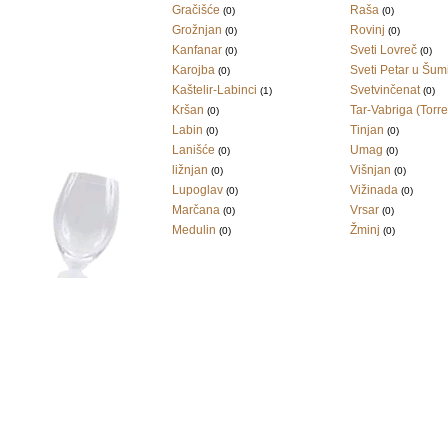
Gračišće
Raša
(0)
(0)
Grožnjan
Rovinj
(0)
(0)
Kanfanar
Sveti Lovreč
(0)
(0)
Karojba
Sveti Petar u Šum
(0)
Kaštelir-Labinci
Svetvinčenat
(1)
(0)
Kršan
Tar-Vabriga (Torr
(0)
Labin
Tinjan
(0)
(0)
Lanišće
Umag
(0)
(0)
ližnjan
Višnjan
(0)
(0)
Lupoglav
Vižinada
(0)
(0)
Marčana
Vrsar
(0)
(0)
Medulin
Žminj
(0)
(0)