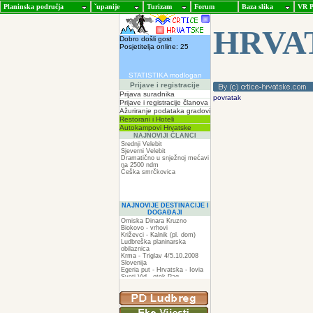
Planinska područja
ˇupanije
Turizam
Forum
Baza slika
VR P
HRVA
Dobro došli gost
Posjetitelja online: 25
STATISTIKA modlogan
Prijave i registracije
Prijava suradnika
povratak
Prijave i registracije članova
Ažuriranje podataka gradovi
Restorani i Hoteli
Autokampovi Hrvatske
NAJNOVIJI ČLANCI
Srednji Velebit
Sjeverni Velebit
Dramatično u snježnoj mećavi
na 2500 ndm
Češka smrčkovica
NAJNOVIJE DESTINACIJE I
DOGAĐAJI
Omiska Dinara Kruzno
Biokovo - vrhovi
Križevci - Kalnik (pl. dom)
Ludbreška planinarska
obilaznica
Krma - Triglav 4/5.10.2008
Slovenija
Egeria put - Hrvatska - Iovia
Sveti Vid - otok Pag
Spilja pod Zir - om
ZIR
Podkilavac-Mudna dol-Hahlići-
Kolac-Podki