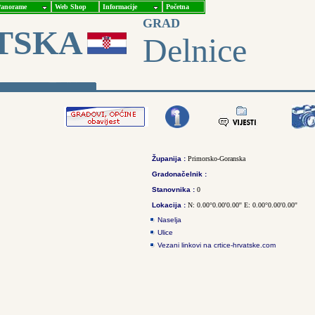
anorame
Web Shop
Informacije
Početna
GRAD
TSKA
Delnice
Županija :
Primorsko-Goranska
Gradonačelnik :
Stanovnika :
0
Lokacija :
N: 0.00°0.00'0.00'' E: 0.00°0.00'0.00''
Naselja
Ulice
Vezani linkovi na crtice-hrvatske.com