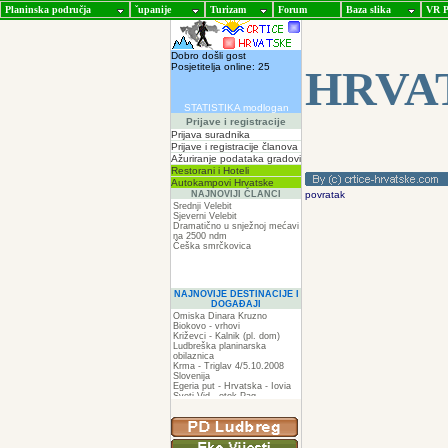
Planinska područja
ˇupanije
Turizam
Forum
Baza slika
VR P
Dobro došli gost
Posjetitelja online: 25
HRVA
STATISTIKA modlogan
Prijave i registracije
Prijava suradnika
Prijave i registracije članova
Ažuriranje podataka gradovi
Restorani i Hoteli
Autokampovi Hrvatske
NAJNOVIJI ČLANCI
povratak
Srednji Velebit
Sjeverni Velebit
Dramatično u snježnoj mećavi
na 2500 ndm
Češka smrčkovica
NAJNOVIJE DESTINACIJE I
DOGAĐAJI
Omiska Dinara Kruzno
Biokovo - vrhovi
Križevci - Kalnik (pl. dom)
Ludbreška planinarska
obilaznica
Krma - Triglav 4/5.10.2008
Slovenija
Egeria put - Hrvatska - Iovia
Sveti Vid - otok Pag
Spilja pod Zir - om
ZIR
Podkilavac-Mudna dol-Hahlići-
Kolac-Podki