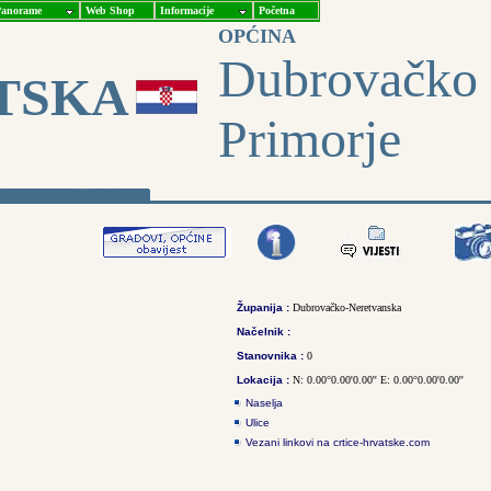
anorame
Web Shop
Informacije
Početna
OPĆINA
Dubrovačko
TSKA
Primorje
Županija :
Dubrovačko-Neretvanska
Načelnik :
Stanovnika :
0
Lokacija :
N: 0.00°0.00'0.00'' E: 0.00°0.00'0.00''
Naselja
Ulice
Vezani linkovi na crtice-hrvatske.com