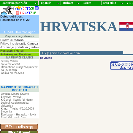
Planinska područja
ˇupanije
Turizam
Forum
Baza slika
VR P
Dobro došli gost
Posjetitelja online: 20
HRVATSKA
STATISTIKA modlogan
Prijave i registracije
Prijava suradnika
Prijave i registracije članova
Ažuriranje podataka gradovi
Restorani i Hoteli
Autokampovi Hrvatske
NAJNOVIJI ČLANCI
povratak
Srednji Velebit
Sjeverni Velebit
Dramatično u snježnoj mećavi
na 2500 ndm
Češka smrčkovica
NAJNOVIJE DESTINACIJE I
DOGAĐAJI
Omiska Dinara Kruzno
Biokovo - vrhovi
Križevci - Kalnik (pl. dom)
Ludbreška planinarska
obilaznica
Krma - Triglav 4/5.10.2008
Slovenija
Egeria put - Hrvatska - Iovia
Sveti Vid - otok Pag
Spilja pod Zir - om
ZIR
Podkilavac-Mudna dol-Hahlići-
Kolac-Podki