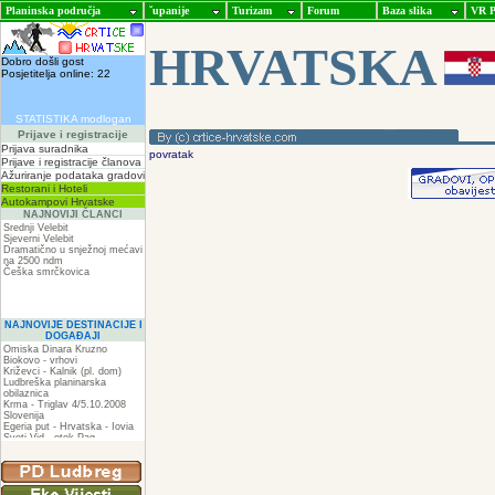
Planinska područja
ˇupanije
Turizam
Forum
Baza slika
VR P
HRVATSKA
Dobro došli gost
Posjetitelja online: 22
STATISTIKA modlogan
Prijave i registracije
Prijava suradnika
povratak
Prijave i registracije članova
Ažuriranje podataka gradovi
Restorani i Hoteli
Autokampovi Hrvatske
NAJNOVIJI ČLANCI
Srednji Velebit
Sjeverni Velebit
Dramatično u snježnoj mećavi
na 2500 ndm
Češka smrčkovica
NAJNOVIJE DESTINACIJE I
DOGAĐAJI
Omiska Dinara Kruzno
Biokovo - vrhovi
Križevci - Kalnik (pl. dom)
Ludbreška planinarska
obilaznica
Krma - Triglav 4/5.10.2008
Slovenija
Egeria put - Hrvatska - Iovia
Sveti Vid - otok Pag
Spilja pod Zir - om
ZIR
Podkilavac-Mudna dol-Hahlići-
Kolac-Podki