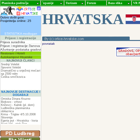
Planinska područja
ˇupanije
Turizam
Forum
Baza slika
VR P
HRVATSKA
Dobro došli gost
Posjetitelja online: 25
STATISTIKA modlogan
Prijave i registracije
Prijava suradnika
povratak
Prijave i registracije članova
Ažuriranje podataka gradovi
Restorani i Hoteli
Autokampovi Hrvatske
NAJNOVIJI ČLANCI
Srednji Velebit
Sjeverni Velebit
Dramatično u snježnoj mećavi
na 2500 ndm
Češka smrčkovica
NAJNOVIJE DESTINACIJE I
DOGAĐAJI
Omiska Dinara Kruzno
Biokovo - vrhovi
Križevci - Kalnik (pl. dom)
Ludbreška planinarska
obilaznica
Krma - Triglav 4/5.10.2008
Slovenija
Egeria put - Hrvatska - Iovia
Sveti Vid - otok Pag
Spilja pod Zir - om
ZIR
Podkilavac-Mudna dol-Hahlići-
Kolac-Podki