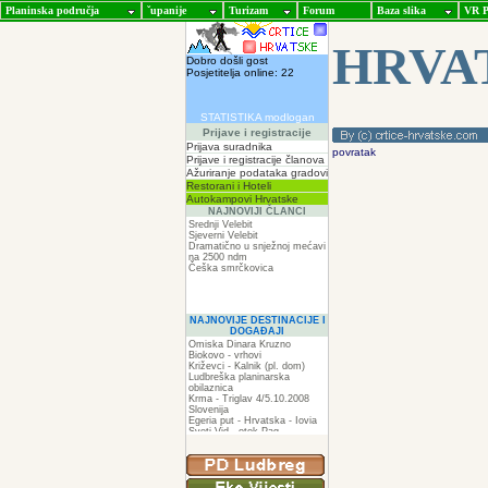
Planinska područja
ˇupanije
Turizam
Forum
Baza slika
VR P
HRVA
Dobro došli gost
Posjetitelja online: 22
STATISTIKA modlogan
Prijave i registracije
Prijava suradnika
povratak
Prijave i registracije članova
Ažuriranje podataka gradovi
Restorani i Hoteli
Autokampovi Hrvatske
NAJNOVIJI ČLANCI
Srednji Velebit
Sjeverni Velebit
Dramatično u snježnoj mećavi
na 2500 ndm
Češka smrčkovica
NAJNOVIJE DESTINACIJE I
DOGAĐAJI
Omiska Dinara Kruzno
Biokovo - vrhovi
Križevci - Kalnik (pl. dom)
Ludbreška planinarska
obilaznica
Krma - Triglav 4/5.10.2008
Slovenija
Egeria put - Hrvatska - Iovia
Sveti Vid - otok Pag
Spilja pod Zir - om
ZIR
Podkilavac-Mudna dol-Hahlići-
Kolac-Podki