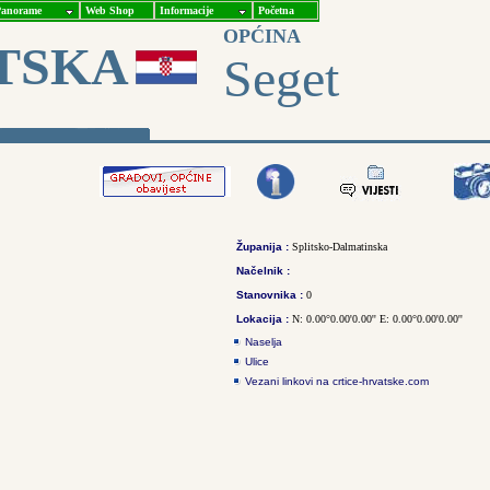
anorame
Web Shop
Informacije
Početna
OPĆINA
TSKA
Seget
Županija :
Splitsko-Dalmatinska
Načelnik :
Stanovnika :
0
Lokacija :
N: 0.00°0.00'0.00'' E: 0.00°0.00'0.00''
Naselja
Ulice
Vezani linkovi na crtice-hrvatske.com