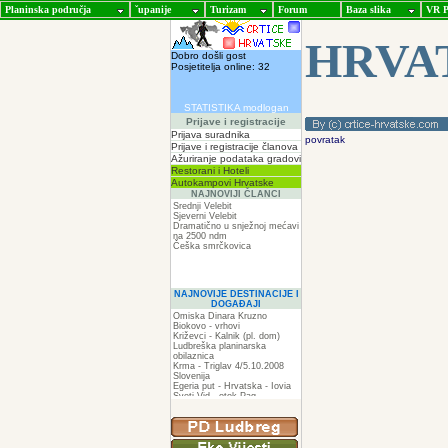
Planinska područja
ˇupanije
Turizam
Forum
Baza slika
VR P
HRVA
Dobro došli gost
Posjetitelja online: 32
STATISTIKA modlogan
Prijave i registracije
Prijava suradnika
povratak
Prijave i registracije članova
Ažuriranje podataka gradovi
Restorani i Hoteli
Autokampovi Hrvatske
NAJNOVIJI ČLANCI
Srednji Velebit
Sjeverni Velebit
Dramatično u snježnoj mećavi
na 2500 ndm
Češka smrčkovica
NAJNOVIJE DESTINACIJE I
DOGAĐAJI
Omiska Dinara Kruzno
Biokovo - vrhovi
Križevci - Kalnik (pl. dom)
Ludbreška planinarska
obilaznica
Krma - Triglav 4/5.10.2008
Slovenija
Egeria put - Hrvatska - Iovia
Sveti Vid - otok Pag
Spilja pod Zir - om
ZIR
Podkilavac-Mudna dol-Hahlići-
Kolac-Podki