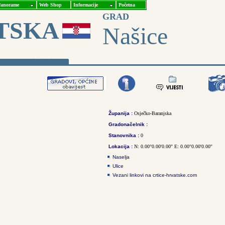
anorame
Web Shop
Informacije
Početna
GRAD
TSKA
Našice
Županija :
Osječko-Baranjska
Gradonačelnik :
Stanovnika :
0
Lokacija :
N: 0.00°0.00'0.00'' E: 0.00°0.00'0.00''
Naselja
Ulice
Vezani linkovi na crtice-hrvatske.com