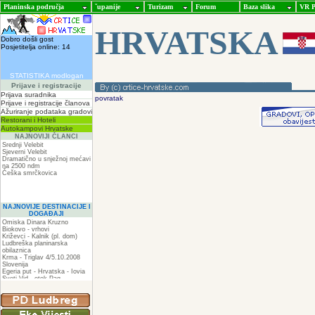
Planinska područja
ˇupanije
Turizam
Forum
Baza slika
VR P
HRVATSKA
Dobro došli gost
Posjetitelja online: 14
STATISTIKA modlogan
Prijave i registracije
Prijava suradnika
povratak
Prijave i registracije članova
Ažuriranje podataka gradovi
Restorani i Hoteli
Autokampovi Hrvatske
NAJNOVIJI ČLANCI
Srednji Velebit
Sjeverni Velebit
Dramatično u snježnoj mećavi
na 2500 ndm
Češka smrčkovica
NAJNOVIJE DESTINACIJE I
DOGAĐAJI
Omiska Dinara Kruzno
Biokovo - vrhovi
Križevci - Kalnik (pl. dom)
Ludbreška planinarska
obilaznica
Krma - Triglav 4/5.10.2008
Slovenija
Egeria put - Hrvatska - Iovia
Sveti Vid - otok Pag
Spilja pod Zir - om
ZIR
Podkilavac-Mudna dol-Hahlići-
Kolac-Podki