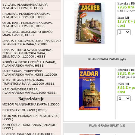
Isporuka u R
SVILAJA, PLANINARSKA MAPA
79.95 Kn+p
ZEMLJOVID,1:25000, HGSS
€ 10.61
(1€=7.
PROMINA , PLANINARSKA MAPA,
ZEMLJOVID , 1:25000 , HGSS
Izvan RH
17.77 € + 
OTOK RAB , PLANINARSKA MAPA,
cost
ZEMLJOVID, 1:25000 , HGSS
BRAČ BIKE, BICIKLOM PO BRAČU,
MAPA 1:45000, HGSS
DINARA-TROGLAVSKA SKUPINA-ZAPAD
,PLANINARSKA MAPA,1:25000
DINARA - TROGLAVSKA SKUPINA -
ISTOK , PLANINARSKA MAPA,
ZEMLJOVID , 1:25000 , HGSS
PLAN GRADA ZADAR (g6)
KORČULA ISTOK I KORČULA ZAPAD,
PLANINARSKA MAPA, HGSS
Isporuka u R
HVAR ZAPAD , TURISTIČKO
38.31 Kn+p
PLANINARSKA MAPA ,HGSS ,1:25000
€ 5.08
(1€=7.53
KLEK , PLANINARSKA MAPA
,TURISTIČKA MAPA, 1:25000 ,HGSS
Izvan RH
8.51 € + p
KARLOVAC-DUGA RESA ,
cost
PLANINARSKA MAPA,1:25000 HGSS,
Najpreledanije
MOSOR PLANINARSKA KARTA 1:25000
BIOKOVO ZEMLJOVID (HGSS)
OTOK VIS PLANINARSKI ZEMLJOVID (
HGSS )
KAMEŠNICA , KAMESNICA ( IZDANJE
PLAN GRADA SPLIT (g3)
HGSS )
PLANINARSKA KARTA OTOK CRES ,