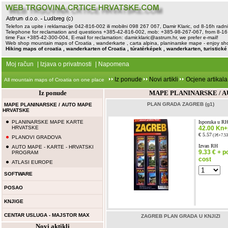
Telefon za upite i reklamacije 042-816-002 ili mobilni 098 267 067, Damir Klaric, od 8-16h rad
Telephone for reclamation and questions +385-42-816-002, mob: +385-98-267-067, from 8-16 
time Fax +385-42-300-004, E-mail for reclamation:
damir.klaric@astrum.hr
, we prefer e-mail!
Web shop mountain maps of Croatia , wanderkarte , carta alpina, planinarske mape - enjoy sh
Hiking maps of croatia , wanderkarten of Croatia , túratérképek , wanderkarten, turistick
Moj račun
|
Izjava o privatnosti
|
Napomena
Iz ponude
Novi artikli
Ocjene artikala
All mountain maps of Croatia on one place
Iz ponude
MAPE PLANINARSKE / 
PLAN GRADA ZAGREB (g1)
MAPE PLANINARSKE / AUTO MAPE
HRVATSKE
PLANINARSKE MAPE KARTE
Isporuka u R
HRVATSKE
42.00 Kn+p
€ 5.57
(1€=7.53
PLANOVI GRADOVA
Izvan RH
AUTO MAPE - KARTE - HRVATSKI
9.33 € + p
PROGRAM
cost
ATLASI EUROPE
SOFTWARE
POSAO
KNJIGE
CENTAR USLUGA - MAJSTOR MAX
ZAGREB PLAN GRADA U KNJIZI
Novi aktikli