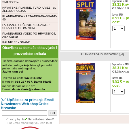
Isporuka u R
SMAND 21a
38.31 Kn+p
HRVATSKE PLANINE, TVRDI UVEZ - dr.
€ 5.08
(1€=7.53
ŽELJKO POLJAK
Izvan RH
PLANINARSKA KARTA-DINARA-SMAND-
8.51 € + p
40
cost
FARBANJE / LIČENJE / BOJANJE /
SERVICES OF PAINTING
PLANINARSKI VODIČ PO HRVATSKOJ,
Alan Čaplar
KALNIK 05 - SMAND
Obavijest za domaće dobavljače i
prozvođaće artikala
PLAN GRADA DUBROVNIK (g4)
Tražimo domaće dobavljače i proizvođaće
Isporuka u R
artikala i usluga koje bi mogli ponuditi
38.31 Kn+p
preko naše web trgovine.
Javite nam se!
€ 5.08
(1€=7.53
Telefon za upite
042-816-002
Izvan RH
8.51 € + p
ili mobilni
098 267 067
,
Damir Klarić
,
cost
radnim danom od 8-16h!
E-mail:
damir.klaric@astrum.hr
Upišite se za primanje Email
Newslettera Web shop Crtice
Hrvatske
For
Email Marketing
you can trust