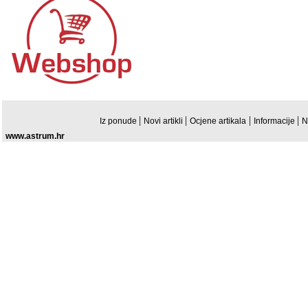
|
|
|
|
Iz ponude
Novi artikli
Ocjene artikala
Informacije
N
www.astrum.hr