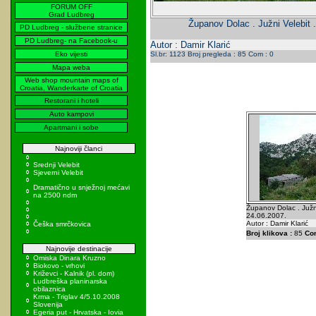
FORUM OFF
Grad Ludbreg
Županov Dolac . Južni Velebit 
PD Ludbreg - službene stranice
PD Ludbreg- na Facebook-u
Autor : Damir Klarić
Eko vijesti
Sl.br: 1123 Broj pregleda : 85 Com : 0
Mapa weba
Web shop mountain maps of
Croatia, Wanderkarte of Croatia
Restorani i hoteli
Auto kampovi
Apartmani i sobe
Najnoviji članci
Srednji Velebit
Sjeverni Velebit
Dramatično u snježnoj mećavi
na 2500 ndm
Županov Dolac . Južni
24.06.2007.
Autor : Damir Klarić
Češka smrčkovica
Broj klikova :
85
Co
Najnovije destinacije
Omiska Dinara Kruzno
Biokovo - vrhovi
Križevci - Kalnik (pl. dom)
Ludbreška planinarska
obilaznica
Krma - Triglav 4/5.10.2008
Slovenija
Egeria put - Hrvatska - Iovia