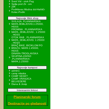
Sveti Vid - otok Pag
Spilja pod Zir - om
ZIR
Podkilavac-Mudna dol-Hahlići-
Kolac-Podki
Najnovije Web shop
SVILAJA, PLANINARSKA
MAPA ZEMLJOVID,1:25000,
HGSS
PROMINA , PLANINARSKA
MAPA, ZEMLJOVID , 1:25000
, HGSS
OTOK RAB , PLANINARSKA
MAPA, ZEMLJOVID, 1:25000
, HGSS
BRAČ BIKE, BICIKLOM PO
BRAČU, MAPA 1:45000,
HGSS
DINARA-TROGLAVSKA
SKUPINA-ZAPAD
,PLANINARSKA
MAPA,1:25000
Najnovije kampovi
admin1
camp mlaska
CAMP SEGET
CAMP VRANJICA
BELVEDERE
Diana & Josip
Interesantni linkovi
Planinarski forum
Destinacije po gledanosti