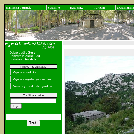
Planinska područja
Županije
Baza slika
Turizam
VR panoram
Dobro došli :
Gost
Posjetitelja online :
28
Statistika :
AWstats
Prijave i registracije
Prijava suradnika
Prijave i registracije članova
Ažuriranje podataka gradovi
Tražilica - crtice