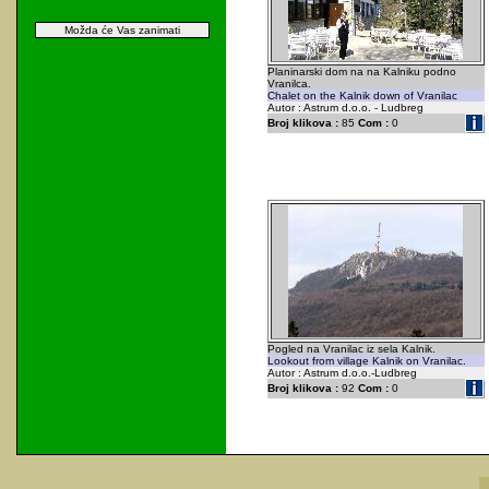
Možda će Vas zanimati
Planinarski dom na na Kalniku podno
Vranilca.
Chalet on the Kalnik down of Vranilac
Autor : Astrum d.o.o. - Ludbreg
Broj klikova :
85
Com :
0
Pogled na Vranilac iz sela Kalnik.
Lookout from village Kalnik on Vranilac.
Autor : Astrum d.o.o.-Ludbreg
Broj klikova :
92
Com :
0