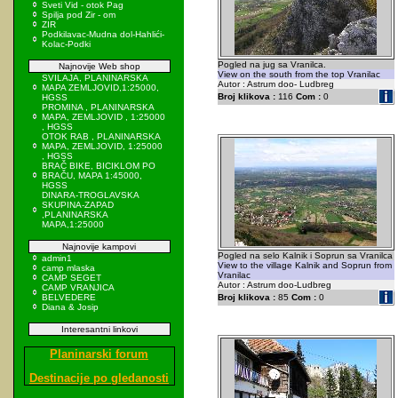
Sveti Vid - otok Pag
Spilja pod Zir - om
ZIR
Podkilavac-Mudna dol-Hahlići-
Kolac-Podki
Pogled na jug sa Vranilca.
Najnovije Web shop
View on the south from the top Vranilac
SVILAJA, PLANINARSKA
Autor : Astrum doo- Ludbreg
MAPA ZEMLJOVID,1:25000,
Broj klikova :
116
Com :
0
HGSS
PROMINA , PLANINARSKA
MAPA, ZEMLJOVID , 1:25000
, HGSS
OTOK RAB , PLANINARSKA
MAPA, ZEMLJOVID, 1:25000
, HGSS
BRAČ BIKE, BICIKLOM PO
BRAČU, MAPA 1:45000,
HGSS
DINARA-TROGLAVSKA
SKUPINA-ZAPAD
,PLANINARSKA
MAPA,1:25000
Najnovije kampovi
Pogled na selo Kalnik i Soprun sa Vranilca
admin1
View to the village Kalnik and Soprun from
camp mlaska
Vranilac
CAMP SEGET
Autor : Astrum doo-Ludbreg
CAMP VRANJICA
BELVEDERE
Broj klikova :
85
Com :
0
Diana & Josip
Interesantni linkovi
Planinarski forum
Destinacije po gledanosti