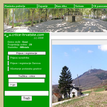
Planinska područja
Županije
Baza slika
Turizam
VR panoram
Dobro došli :
Gost
Posjetitelja online :
29
Statistika :
AWstats
Prijave i registracije
Prijava suradnika
Prijave i registracije članova
Ažuriranje podataka gradovi
Tražilica - crtice