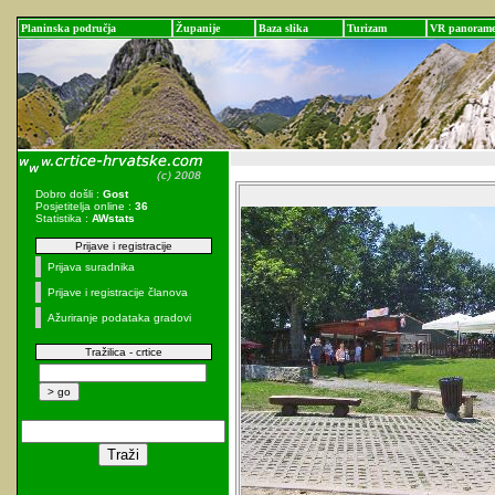
Planinska područja
Županije
Baza slika
Turizam
VR panoram
Dobro došli :
Gost
Posjetitelja online :
36
Statistika :
AWstats
Prijave i registracije
Prijava suradnika
Prijave i registracije članova
Ažuriranje podataka gradovi
Tražilica - crtice