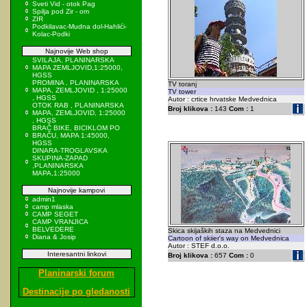
Sveti Vid - otok Pag
Spilja pod Zir - om
ZIR
Podkilavac-Mudna dol-Hahlići-
Kolac-Podki
Najnovije Web shop
SVILAJA, PLANINARSKA
MAPA ZEMLJOVID,1:25000,
HGSS
PROMINA , PLANINARSKA
TV toranj
MAPA, ZEMLJOVID , 1:25000
TV tower
, HGSS
Autor : crtice hrvatske Medvednica
OTOK RAB , PLANINARSKA
Broj klikova :
143
Com :
1
MAPA, ZEMLJOVID, 1:25000
, HGSS
BRAČ BIKE, BICIKLOM PO
BRAČU, MAPA 1:45000,
HGSS
DINARA-TROGLAVSKA
SKUPINA-ZAPAD
,PLANINARSKA
MAPA,1:25000
Najnovije kampovi
admin1
camp mlaska
CAMP SEGET
CAMP VRANJICA
BELVEDERE
Skica skijaških staza na Medvednici
Diana & Josip
Cartoon of skiier's way on Medvednica
Autor : STEF d.o.o.
Interesantni linkovi
Broj klikova :
657
Com :
0
Planinarski forum
Destinacije po gledanosti