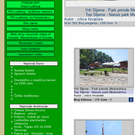
FORUM OFF
Grad Ludbreg
Vrh Sljeme - Park prirode M
PD Ludbreg - službene stranice
Top Sljeme - Nature park M
PD Ludbreg- na Facebook-u
Autor : crtice hrvatske
Eko vijesti
Sl.br: 591 Broj pregleda : 158 Com : 0
Mapa weba
Web shop mountain maps of
Croatia, Wanderkarte of Croatia
Restorani i hoteli
Auto kampovi
Apartmani i sobe
Najnoviji članci
Srednji Velebit
Sjeverni Velebit
Dramatično u snježnoj mećavi
na 2500 ndm
Vrh Sljeme - Park prirode Medvednica
Top Sljeme - Nature park Medvednica
Autor : crtice hrvatske
Češka smrčkovica
Broj klikova :
158
Com :
0
Najnovije destinacije
Omiska Dinara Kruzno
Biokovo - vrhovi
Križevci - Kalnik (pl. dom)
Ludbreška planinarska
obilaznica
Krma - Triglav 4/5.10.2008
Slovenija
Egeria put - Hrvatska - Iovia