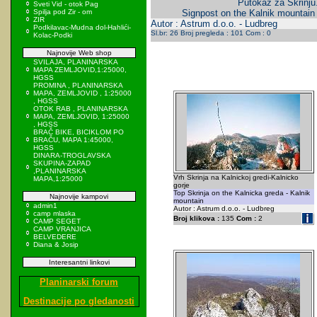
Putokaz za Skrinju
Sveti Vid - otok Pag
Spilja pod Zir - om
Signpost on the Kalnik mountain 
ZIR
Autor : Astrum d.o.o. - Ludbreg
Podkilavac-Mudna dol-Hahlići-
Sl.br: 26 Broj pregleda : 101 Com : 0
Kolac-Podki
Najnovije Web shop
SVILAJA, PLANINARSKA
MAPA ZEMLJOVID,1:25000,
HGSS
PROMINA , PLANINARSKA
MAPA, ZEMLJOVID , 1:25000
, HGSS
OTOK RAB , PLANINARSKA
MAPA, ZEMLJOVID, 1:25000
, HGSS
BRAČ BIKE, BICIKLOM PO
BRAČU, MAPA 1:45000,
HGSS
DINARA-TROGLAVSKA
SKUPINA-ZAPAD
,PLANINARSKA
Vrh Skrinja na Kalnickoj gredi-Kalnicko
MAPA,1:25000
gorje
Top Skrinja on the Kalnicka greda - Kalnik
Najnovije kampovi
mountain
admin1
Autor : Astrum d.o.o. - Ludbreg
camp mlaska
Broj klikova :
135
Com :
2
CAMP SEGET
CAMP VRANJICA
BELVEDERE
Diana & Josip
Interesantni linkovi
Planinarski forum
Destinacije po gledanosti