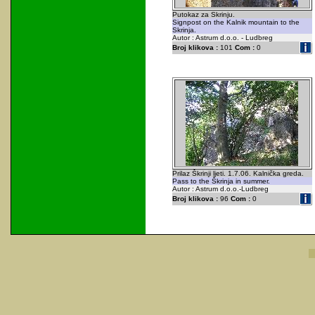
Putokaz za Skrinju.
Signpost on the Kalnik mountain to the
Skrinja.
Autor : Astrum d.o.o. - Ludbreg
Broj klikova :
101
Com :
0
Prilaz Škrinji ljeti. 1.7.06. Kalnička greda.
Pass to the Škrinja in summer.
Autor : Astrum d.o.o.-Ludbreg
Broj klikova :
96
Com :
0