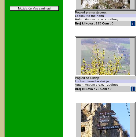
Možda će Vas zanimati
Pogled prema sjeveru...
Lookout to the north
Autor : Astrum d.o.o. - Ludbreg
Broj klikova :
135
Com :
0
Pogled sa Skrinje.
Lookout from the skrinja.
Autor : Astrum d.o.o. - Ludbreg
Broj klikova :
72
Com :
0