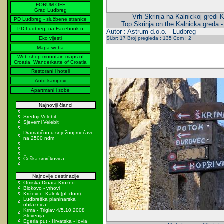
FORUM OFF
Grad Ludbreg
Vrh Skrinja na Kalnickoj gredi-K
PD Ludbreg - službene stranice
Top Skrinja on the Kalnicka greda 
PD Ludbreg- na Facebook-u
Autor : Astrum d.o.o. - Ludbreg
Eko vijesti
Sl.br: 17 Broj pregleda : 135 Com : 2
Mapa weba
Web shop mountain maps of
Croatia, Wanderkarte of Croatia
Restorani i hoteli
Auto kampovi
Apartmani i sobe
Najnoviji članci
Srednji Velebit
Sjeverni Velebit
Dramatično u snježnoj mećavi
na 2500 ndm
Češka smrčkovica
Najnovije destinacije
Omiska Dinara Kruzno
Biokovo - vrhovi
Križevci - Kalnik (pl. dom)
Ludbreška planinarska
obilaznica
Krma - Triglav 4/5.10.2008
Slovenija
Egeria put - Hrvatska - Iovia