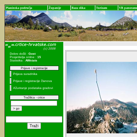
Planinska područja
Županije
Baza slika
Turizam
VR panoram
Dobro došli :
Gost
Posjetitelja online :
15
Statistika :
AWstats
Prijave i registracije
Prijava suradnika
Prijave i registracije članova
Ažuriranje podataka gradovi
Tražilica - crtice