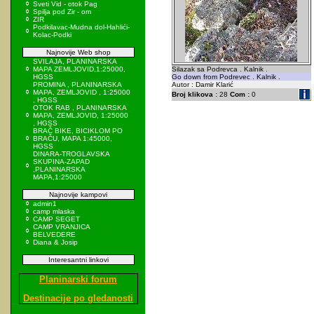
Sveti Vid - otok Pag
Spilja pod Zir - om
ZIR
Podkilavac-Mudna dol-Hahlići-
Kolac-Podki
Najnovije Web shop
SVILAJA, PLANINARSKA
MAPA ZEMLJOVID,1:25000,
Silazak sa Podrevca . Kalnik .
HGSS
Go down from Podrevec . Kalnik .
PROMINA , PLANINARSKA
Autor : Damir Klarić
MAPA, ZEMLJOVID , 1:25000
Broj klikova :
28
Com :
0
, HGSS
OTOK RAB , PLANINARSKA
MAPA, ZEMLJOVID, 1:25000
, HGSS
BRAČ BIKE, BICIKLOM PO
BRAČU, MAPA 1:45000,
HGSS
DINARA-TROGLAVSKA
SKUPINA-ZAPAD
,PLANINARSKA
MAPA,1:25000
Najnovije kampovi
admin1
camp mlaska
CAMP SEGET
CAMP VRANJICA
BELVEDERE
Diana & Josip
Interesantni linkovi
Planinarski forum
Destinacije po gledanosti