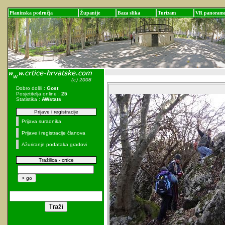
Planinska područja
Županije
Baza slika
Turizam
VR panoram
Dobro došli :
Gost
Posjetitelja online :
25
Statistika :
AWstats
Prijave i registracije
Prijava suradnika
Prijave i registracije članova
Ažuriranje podataka gradovi
Tražilica - crtice