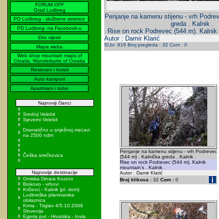
FORUM OFF
Grad Ludbreg
Penjanje na kamenu stijenu - vrh Podrev
PD Ludbreg - službene stranice
greda . Kalnik .
PD Ludbreg- na Facebook-u
Rise on rock Podrevec (544 m). Kalnik 
Eko vijesti
Autor : Damir Klarić
Sl.br: 816 Broj pregleda : 32 Com : 0
Mapa weba
Web shop mountain maps of
Croatia, Wanderkarte of Croatia
Restorani i hoteli
Auto kampovi
Apartmani i sobe
Najnoviji članci
Srednji Velebit
Sjeverni Velebit
Dramatično u snježnoj mećavi
na 2500 ndm
Penjanje na kamenu stijenu - vrh Podrevec
Češka smrčkovica
(544 m) . Kalnička greda . Kalnik .
Rise on rock Podrevec (544 m). Kalnik
mountain's . Kalnik .
Najnovije destinacije
Autor : Damir Klarić
Omiska Dinara Kruzno
Broj klikova :
32
Com :
0
Biokovo - vrhovi
Križevci - Kalnik (pl. dom)
Ludbreška planinarska
obilaznica
Krma - Triglav 4/5.10.2008
Slovenija
Egeria put - Hrvatska - Iovia