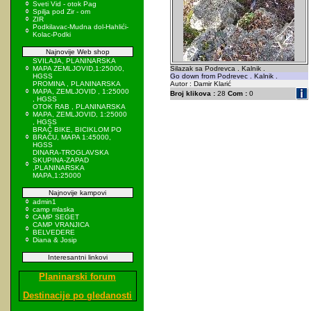
Sveti Vid - otok Pag
Spilja pod Zir - om
ZIR
Podkilavac-Mudna dol-Hahlići-
Kolac-Podki
Najnovije Web shop
SVILAJA, PLANINARSKA
MAPA ZEMLJOVID,1:25000,
Silazak sa Podrevca . Kalnik .
HGSS
Go down from Podrevec . Kalnik .
PROMINA , PLANINARSKA
Autor : Damir Klarić
MAPA, ZEMLJOVID , 1:25000
Broj klikova :
28
Com :
0
, HGSS
OTOK RAB , PLANINARSKA
MAPA, ZEMLJOVID, 1:25000
, HGSS
BRAČ BIKE, BICIKLOM PO
BRAČU, MAPA 1:45000,
HGSS
DINARA-TROGLAVSKA
SKUPINA-ZAPAD
,PLANINARSKA
MAPA,1:25000
Najnovije kampovi
admin1
camp mlaska
CAMP SEGET
CAMP VRANJICA
BELVEDERE
Diana & Josip
Interesantni linkovi
Planinarski forum
Destinacije po gledanosti