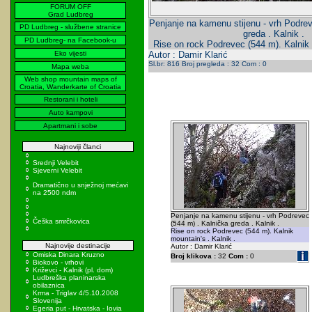
FORUM OFF
Grad Ludbreg
Penjanje na kamenu stijenu - vrh Podrev
PD Ludbreg - službene stranice
greda . Kalnik .
PD Ludbreg- na Facebook-u
Rise on rock Podrevec (544 m). Kalnik 
Eko vijesti
Autor : Damir Klarić
Sl.br: 816 Broj pregleda : 32 Com : 0
Mapa weba
Web shop mountain maps of
Croatia, Wanderkarte of Croatia
Restorani i hoteli
Auto kampovi
Apartmani i sobe
Najnoviji članci
Srednji Velebit
Sjeverni Velebit
Dramatično u snježnoj mećavi
na 2500 ndm
Penjanje na kamenu stijenu - vrh Podrevec
Češka smrčkovica
(544 m) . Kalnička greda . Kalnik .
Rise on rock Podrevec (544 m). Kalnik
mountain's . Kalnik .
Najnovije destinacije
Autor : Damir Klarić
Omiska Dinara Kruzno
Broj klikova :
32
Com :
0
Biokovo - vrhovi
Križevci - Kalnik (pl. dom)
Ludbreška planinarska
obilaznica
Krma - Triglav 4/5.10.2008
Slovenija
Egeria put - Hrvatska - Iovia