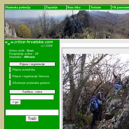
Planinska područja
Županije
Baza slika
Turizam
VR panoram
Dobro došli :
Gost
Posjetitelja online :
17
Statistika :
AWstats
Prijave i registracije
Prijava suradnika
Prijave i registracije članova
Ažuriranje podataka gradovi
Tražilica - crtice