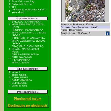
Sveti Vid - otok Pag
Spilja pod Zir - om
ZIR
Podkilavac-Mudna dol-Hahlići-
Kolac-Podki
Najnovije Web shop
SVILAJA, PLANINARSKA
MAPA ZEMLJOVID,1:25000,
Silazak sa Podrevca . Kalnik .
HGSS
Go down from Podrevec . Kalnik .
PROMINA , PLANINARSKA
Autor : Damir Klarić
MAPA, ZEMLJOVID , 1:25000
Broj klikova :
28
Com :
0
, HGSS
OTOK RAB , PLANINARSKA
MAPA, ZEMLJOVID, 1:25000
, HGSS
BRAČ BIKE, BICIKLOM PO
BRAČU, MAPA 1:45000,
HGSS
DINARA-TROGLAVSKA
SKUPINA-ZAPAD
,PLANINARSKA
MAPA,1:25000
Najnovije kampovi
admin1
camp mlaska
CAMP SEGET
CAMP VRANJICA
BELVEDERE
Diana & Josip
Interesantni linkovi
Planinarski forum
Destinacije po gledanosti