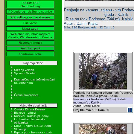
FORUM OFF
Grad Ludbreg
Penjanje na kamenu stijenu - vrh Podrev
PD Ludbreg - službene stranice
greda . Kalnik .
PD Ludbreg- na Facebook-u
Rise on rock Podrevec (544 m). Kalnik 
Eko vijesti
Autor : Damir Klarić
Sl.br: 816 Broj pregleda : 32 Com : 0
Mapa weba
Web shop mountain maps of
Croatia, Wanderkarte of Croatia
Restorani i hoteli
Auto kampovi
Apartmani i sobe
Najnoviji članci
Srednji Velebit
Sjeverni Velebit
Dramatično u snježnoj mećavi
na 2500 ndm
Penjanje na kamenu stijenu - vrh Podrevec
Češka smrčkovica
(544 m) . Kalnička greda . Kalnik .
Rise on rock Podrevec (544 m). Kalnik
mountain's . Kalnik .
Najnovije destinacije
Autor : Damir Klarić
Omiska Dinara Kruzno
Broj klikova :
32
Com :
0
Biokovo - vrhovi
Križevci - Kalnik (pl. dom)
Ludbreška planinarska
obilaznica
Krma - Triglav 4/5.10.2008
Slovenija
Egeria put - Hrvatska - Iovia