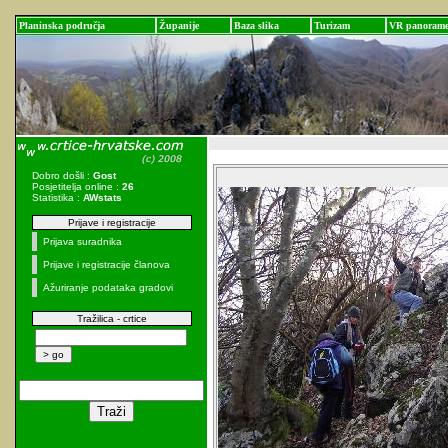
Planinska područja
Županije
Baza slika
Turizam
VR panoram
Dobro došli :
Gost
Posjetitelja online :
26
Statistika :
AWstats
Prijave i registracije
Prijava suradnika
Prijave i registracije članova
Ažuriranje podataka gradovi
Tražilica - crtice