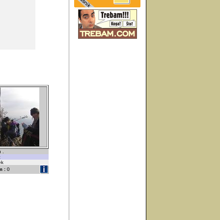
 .
c
ek
 :
0