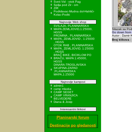
Sveti Vid - otok Pag
Spilja pod Zir - om
ZIR
Podkilavac-Mudna dol-Hahlići-
Kolac-Podki
Najnovije Web shop
SVILAJA, PLANINARSKA
MAPA ZEMLJOVID,1:25000,
Silazak sa Pod
HGSS
Go down from P
PROMINA , PLANINARSKA
Autor : Damir K
MAPA, ZEMLJOVID , 1:25000
Broj klikova :
, HGSS
OTOK RAB , PLANINARSKA
MAPA, ZEMLJOVID, 1:25000
, HGSS
BRAČ BIKE, BICIKLOM PO
BRAČU, MAPA 1:45000,
HGSS
DINARA-TROGLAVSKA
SKUPINA-ZAPAD
,PLANINARSKA
MAPA,1:25000
Najnovije kampovi
admin1
camp mlaska
CAMP SEGET
CAMP VRANJICA
BELVEDERE
Diana & Josip
Interesantni linkovi
Planinarski forum
Destinacije po gledanosti