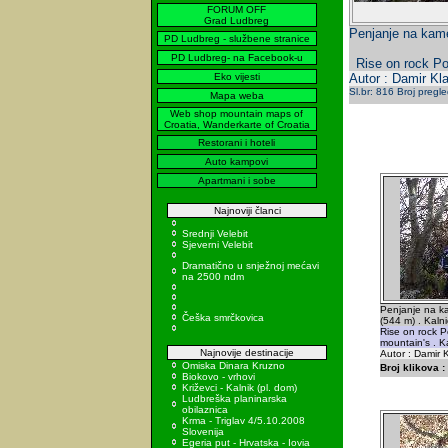
FORUM OFF
Grad Ludbreg
Penjanje na kame
PD Ludbreg - službene stranice
PD Ludbreg- na Facebook-u
Rise on rock Po
Eko vijesti
Autor : Damir Kla
Sl.br: 816 Broj pregl
Mapa weba
Web shop mountain maps of
Croatia, Wanderkarte of Croatia
Restorani i hoteli
Auto kampovi
Apartmani i sobe
Najnoviji članci
Srednji Velebit
Sjeverni Velebit
Dramatično u snježnoj mećavi
na 2500 ndm
Penjanje na ka
Češka smrčkovica
(544 m) . Kalni
Rise on rock P
mountain's . Ka
Najnovije destinacije
Autor : Damir K
Omiska Dinara Kruzno
Broj klikova :
Biokovo - vrhovi
Križevci - Kalnik (pl. dom)
Ludbreška planinarska
obilaznica
Krma - Triglav 4/5.10.2008
Slovenija
Egeria put - Hrvatska - Iovia