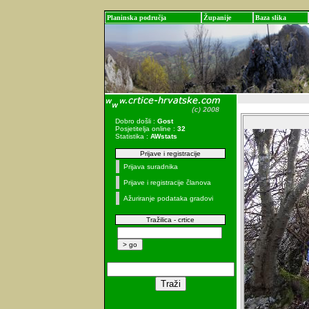
Planinska područja
Županije
Baza slika
Dobro došli :
Gost
Posjetitelja online :
32
Statistika :
AWstats
Prijave i registracije
Prijava suradnika
Prijave i registracije članova
Ažuriranje podataka gradovi
Tražilica - crtice