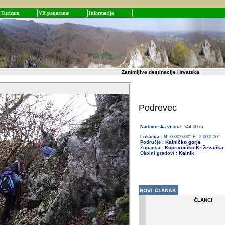
Turizam
VR panorame
Informacije
Zanimljive destinacije Hrvatska
Podrevec
Nadmorska visina :
544.00 m
Lokacija :
N: 0.00'0.00'' E: 0.00'0.00''
Kalničko gorje
Područje :
Koprivničko-Križevačka
Županija :
Kalnik
Okolni gradovi :
ČLANCI