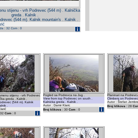
nu stijenu - vrh Podrevec (544 m) . Kalnička
greda . Kalnik .
drevec (544 m). Kalnik mountain's . Kalnik .
rić
eda : 32 Com : 0
Pogled sa Podrevca na Jug .
Planinari na Podrevcu
menu stijenu - vrh Podrevec
View from top Podrevec on south .
Climbers on Podreve
čka greda . Kalnik .
Kalnicka greda . Kalnik .
Autor : Štefan Jembr
odrevec (544 m). Kalnik
Autor : Damir Klaric
lnik .
Broj klikova :
28
Com
larić
Broj klikova :
30
Com :
0
32
Com :
0