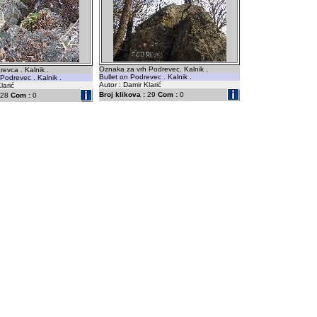
Oznaka za vrh Podrevec. Kalnik .
revca . Kalnik .
Bullet on Podrevec . Kalnik .
odrevec . Kalnik .
Autor : Damir Klarić
larić
Broj klikova :
29
Com :
0
28
Com :
0