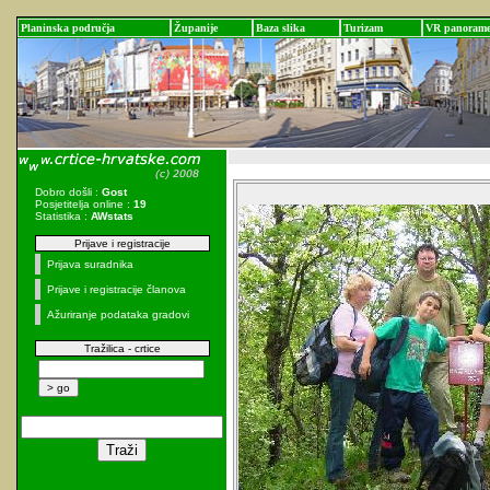
Planinska područja
Županije
Baza slika
Turizam
VR panoram
Dobro došli :
Gost
Posjetitelja online :
19
Statistika :
AWstats
Prijave i registracije
Prijava suradnika
Prijave i registracije članova
Ažuriranje podataka gradovi
Tražilica - crtice