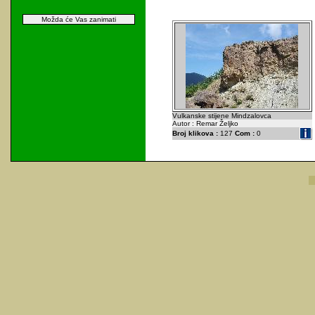
Možda će Vas zanimati
Vulkanske stijene Mindzalovca
Autor : Remar Željko
Broj klikova :
127
Com :
0