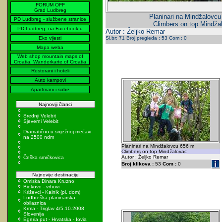
FORUM OFF
Grad Ludbreg
Planinari na Mindžalovc
PD Ludbreg - službene stranice
Climbers on top Mindža
PD Ludbreg- na Facebook-u
Autor : Željko Remar
Eko vijesti
Sl.br: 71 Broj pregleda : 53 Com : 0
Mapa weba
Web shop mountain maps of
Croatia, Wanderkarte of Croatia
Restorani i hoteli
Auto kampovi
Apartmani i sobe
Najnoviji članci
Srednji Velebit
Sjeverni Velebit
Dramatično u snježnoj mećavi
na 2500 ndm
Planinari na Mindžalovcu 656 m
Climbers on top Mindžalovac
Autor : Željko Remar
Češka smrčkovica
Broj klikova :
53
Com :
0
Najnovije destinacije
Omiska Dinara Kruzno
Biokovo - vrhovi
Križevci - Kalnik (pl. dom)
Ludbreška planinarska
obilaznica
Krma - Triglav 4/5.10.2008
Slovenija
Egeria put - Hrvatska - Iovia