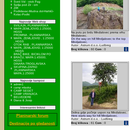
Sveti Vid - otok Pag
Spilja pod Zir - om
ZIR
Podkilavac-Mudna dol-Hahlići-
Kolac-Podki
Najnovije Web shop
SVILAJA, PLANINARSKA
MAPA ZEMLJOVID,1:25000,
HGSS
Na putu po brdu Minđalovec prema vrhu
PROMINA , PLANINARSKA
Minđalovec.
MAPA, ZEMLJOVID , 1:25000
On the way on hill Mindjalovec to the top
, HGSS
Mindjalovec.
OTOK RAB , PLANINARSKA
Autor : Astrum d.o.o.-Ludbreg
MAPA, ZEMLJOVID, 1:25000
Broj klikova :
60
Com :
0
, HGSS
BRAČ BIKE, BICIKLOM PO
BRAČU, MAPA 1:45000,
HGSS
DINARA-TROGLAVSKA
SKUPINA-ZAPAD
,PLANINARSKA
MAPA,1:25000
Najnovije kampovi
admin1
camp mlaska
CAMP SEGET
CAMP VRANJICA
BELVEDERE
Diana & Josip
Interesantni linkovi
Dolina gdje počinje uspon na Minđalovec.
Planinarski forum
Here starts way for hill Mindjalovec.
Autor : Astrum d.o.o. - Ludbreg
Destinacije po gledanosti
Broj klikova :
61
Com :
0