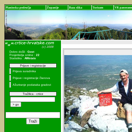
Planinska područja
Županije
Baza slika
Turizam
VR panoram
Dobro došli :
Gost
Posjetitelja online :
22
Statistika :
AWstats
Prijave i registracije
Prijava suradnika
Prijave i registracije članova
Ažuriranje podataka gradovi
Tražilica - crtice