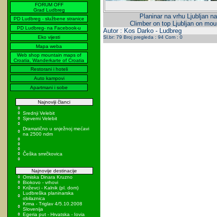
FORUM OFF
Grad Ludbreg
Planinar na vrhu Ljubljan n
PD Ludbreg - službene stranice
Climber on top Ljubljan on mou
PD Ludbreg- na Facebook-u
Autor : Kos Darko - Ludbreg
Eko vijesti
Sl.br: 79 Broj pregleda : 94 Com : 0
Mapa weba
Web shop mountain maps of
Croatia, Wanderkarte of Croatia
Restorani i hoteli
Auto kampovi
Apartmani i sobe
Najnoviji članci
Srednji Velebit
Sjeverni Velebit
Dramatično u snježnoj mećavi
na 2500 ndm
Češka smrčkovica
Najnovije destinacije
Omiska Dinara Kruzno
Biokovo - vrhovi
Križevci - Kalnik (pl. dom)
Ludbreška planinarska
obilaznica
Krma - Triglav 4/5.10.2008
Slovenija
Egeria put - Hrvatska - Iovia