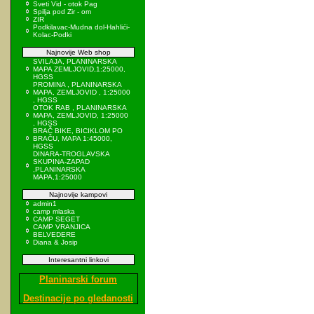
Sveti Vid - otok Pag
Spilja pod Zir - om
ZIR
Podkilavac-Mudna dol-Hahlići-
Kolac-Podki
Najnovije Web shop
SVILAJA, PLANINARSKA
MAPA ZEMLJOVID,1:25000,
HGSS
PROMINA , PLANINARSKA
MAPA, ZEMLJOVID , 1:25000
, HGSS
OTOK RAB , PLANINARSKA
MAPA, ZEMLJOVID, 1:25000
, HGSS
BRAČ BIKE, BICIKLOM PO
BRAČU, MAPA 1:45000,
HGSS
DINARA-TROGLAVSKA
SKUPINA-ZAPAD
,PLANINARSKA
MAPA,1:25000
Najnovije kampovi
admin1
camp mlaska
CAMP SEGET
CAMP VRANJICA
BELVEDERE
Diana & Josip
Interesantni linkovi
Planinarski forum
Destinacije po gledanosti