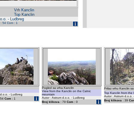
Vrh Kanclin
Top Kanclin
o.o. - Ludbreg
 : 54 Com : 1
Pogled sa vrha Kanclin
Prilaz vrhu Kanclin sa 
View from the Kanclin on the Calnic
Top Kanclin from the 
 d.o.o. - Ludbreg
mountain
Autor : Astrum d.o.o.
Autor : Astrum d.o.o. - Ludbreg
54
Com :
1
Broj klikova :
39
Com
Broj klikova :
79
Com :
0