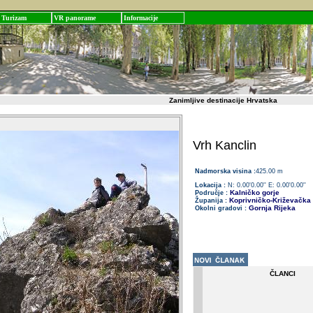
Turizam
VR panorame
Informacije
Zanimljive destinacije Hrvatska
Vrh Kanclin
Nadmorska visina :
425.00 m
Lokacija :
N: 0.00'0.00'' E: 0.00'0.00''
Kalničko gorje
Područje :
Koprivničko-Križevačka
Županija :
Gornja Rijeka
Okolni gradovi :
ČLANCI