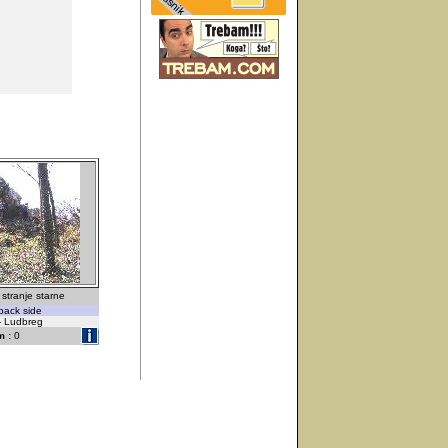
stranje starne
back side
 - Ludbreg
 :
0