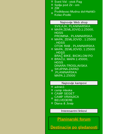
Sveti Vid - otok Pag
Spilja pod Zir - om
ZIR
Podkilavac-Mudna dol-Hahlići-
Kolac-Podki
Najnovije Web shop
SVILAJA, PLANINARSKA
MAPA ZEMLJOVID,1:25000,
HGSS
PROMINA , PLANINARSKA
MAPA, ZEMLJOVID , 1:25000
, HGSS
OTOK RAB , PLANINARSKA
MAPA, ZEMLJOVID, 1:25000
, HGSS
BRAČ BIKE, BICIKLOM PO
BRAČU, MAPA 1:45000,
HGSS
DINARA-TROGLAVSKA
SKUPINA-ZAPAD
,PLANINARSKA
MAPA,1:25000
Najnovije kampovi
admin1
camp mlaska
CAMP SEGET
CAMP VRANJICA
BELVEDERE
Diana & Josip
Interesantni linkovi
Planinarski forum
Destinacije po gledanosti