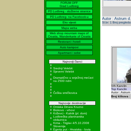
FORUM OFF
Grad Ludbreg
PD Ludbreg - službene stranice
PD Ludbreg- na Facebook-u
Autor : Astrum d.
Eko vijesti
Sl.br: 1 Broj pregleda
Mapa weba
Web shop mountain maps of
Croatia, Wanderkarte of Croatia
Restorani i hoteli
Auto kampovi
Apartmani i sobe
Najnoviji članci
Srednji Velebit
Sjeverni Velebit
Dramatično u snježnoj mećavi
na 2500 ndm
Vrh Kanclin
Top Kanclin
Autor : Astrum
Češka smrčkovica
Broj klikova :
Najnovije destinacije
Omiska Dinara Kruzno
Biokovo - vrhovi
Križevci - Kalnik (pl. dom)
Ludbreška planinarska
obilaznica
Krma - Triglav 4/5.10.2008
Slovenija
Egeria put - Hrvatska - Iovia