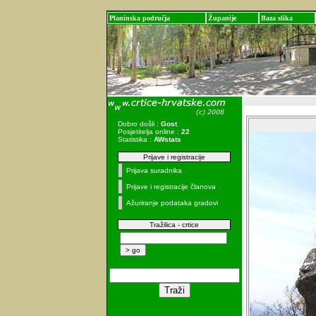
Planinska područja
Županije
Baza slika
Dobro došli :
Gost
Posjetitelja online :
22
Statistika :
AWstats
Prijave i registracije
Prijava suradnika
Prijave i registracije članova
Ažuriranje podataka gradovi
Tražilica - crtice