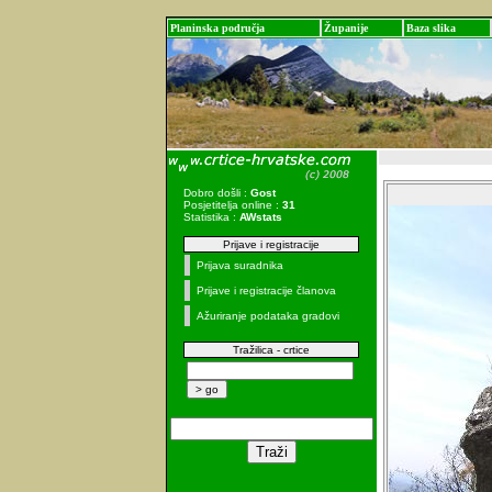
Planinska područja
Županije
Baza slika
Dobro došli :
Gost
Posjetitelja online :
31
Statistika :
AWstats
Prijave i registracije
Prijava suradnika
Prijave i registracije članova
Ažuriranje podataka gradovi
Tražilica - crtice