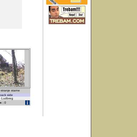
stranje starne
back side
 - Ludbreg
 :
0