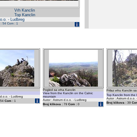
Vrh Kanclin
Top Kanclin
o.o. - Ludbreg
 : 54 Com : 1
Pogled sa vrha Kanclin
Prilaz vrhu Kanclin sa 
View from the Kanclin on the Calnic
Top Kanclin from the 
 d.o.o. - Ludbreg
mountain
Autor : Astrum d.o.o.
Autor : Astrum d.o.o. - Ludbreg
54
Com :
1
Broj klikova :
39
Com
Broj klikova :
79
Com :
0