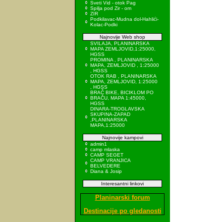
Sveti Vid - otok Pag
Spilja pod Zir - om
ZIR
Podkilavac-Mudna dol-Hahlići-
Kolac-Podki
Najnovije Web shop
SVILAJA, PLANINARSKA
MAPA ZEMLJOVID,1:25000,
HGSS
PROMINA , PLANINARSKA
MAPA, ZEMLJOVID , 1:25000
, HGSS
OTOK RAB , PLANINARSKA
MAPA, ZEMLJOVID, 1:25000
, HGSS
BRAČ BIKE, BICIKLOM PO
BRAČU, MAPA 1:45000,
HGSS
DINARA-TROGLAVSKA
SKUPINA-ZAPAD
,PLANINARSKA
MAPA,1:25000
Najnovije kampovi
admin1
camp mlaska
CAMP SEGET
CAMP VRANJICA
BELVEDERE
Diana & Josip
Interesantni linkovi
Planinarski forum
Destinacije po gledanosti