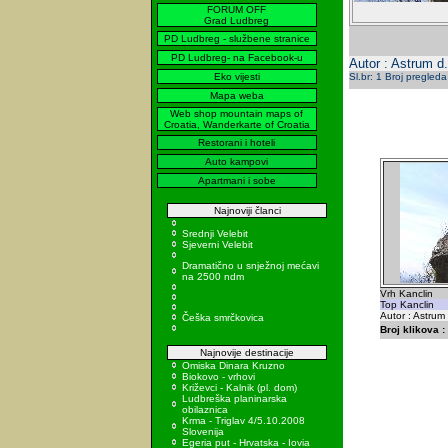
FORUM OFF
Grad Ludbreg
PD Ludbreg - službene stranice
PD Ludbreg- na Facebook-u
Autor : Astrum d.
Eko vijesti
Sl.br: 1 Broj pregleda
Mapa weba
Web shop mountain maps of
Croatia, Wanderkarte of Croatia
Restorani i hoteli
Auto kampovi
Apartmani i sobe
Najnoviji članci
Srednji Velebit
Sjeverni Velebit
Dramatično u snježnoj mećavi
na 2500 ndm
Vrh Kanclin
Top Kanclin
Autor : Astrum
Češka smrčkovica
Broj klikova :
Najnovije destinacije
Omiska Dinara Kruzno
Biokovo - vrhovi
Križevci - Kalnik (pl. dom)
Ludbreška planinarska
obilaznica
Krma - Triglav 4/5.10.2008
Slovenija
Egeria put - Hrvatska - Iovia